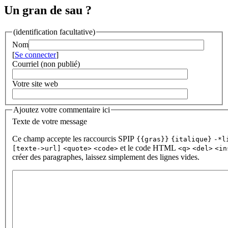
Un gran de sau ?
(identification facultative)
Nom
[
Se connecter
]
Courriel (non publié)
Votre site web
Ajoutez votre commentaire ici
Texte de votre message
Ce champ accepte les raccourcis SPIP
{{gras}}
{italique}
-*l
et le code HTML
[texte->url]
<quote>
<code>
<q>
<del>
<in
créer des paragraphes, laissez simplement des lignes vides.