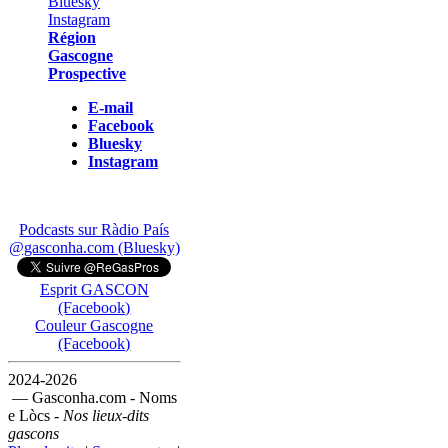
Région
Gascogne
Prospective
E-mail
Facebook
Bluesky
Instagram
Podcasts sur Ràdio País
@gasconha.com (Bluesky)
Esprit GASCON
(Facebook)
Couleur Gascogne
(Facebook)
2024-2026
— Gasconha.com - Noms
e Lòcs -
Nos lieux-dits
gascons