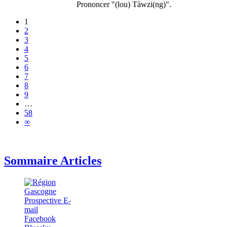
Prononcer "(lou) Tàwzi(ng)".
1
2
3
4
5
6
7
8
9
…
58
∞
Sommaire Articles