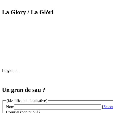
La Glory
/ La Glòri
Le gloire...
Un gran de sau ?
(identification facultative)
Nom
[
Se co
Courriel (non publié)