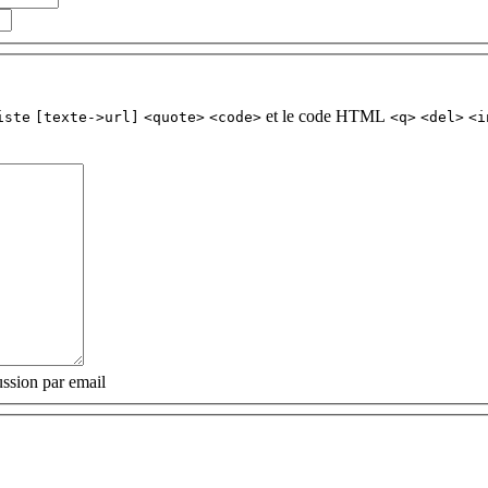
et le code HTML
iste
[texte->url]
<quote>
<code>
<q>
<del>
<i
ssion par email