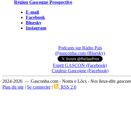
Région Gascogne Prospective
E-mail
Facebook
Bluesky
Instagram
Podcasts sur Ràdio País
@gasconha.com (Bluesky)
Esprit GASCON (Facebook)
Couleur Gascogne (Facebook)
2024-2026 — Gasconha.com - Noms e Lòcs -
Nos lieux-dits gascon
Plan du site
|
Se connecter
|
RSS 2.0