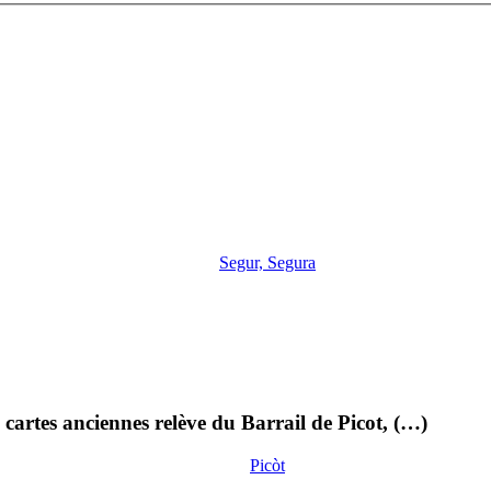
Segur, Segura
cartes anciennes relève du Barrail de Picot, (…)
Picòt