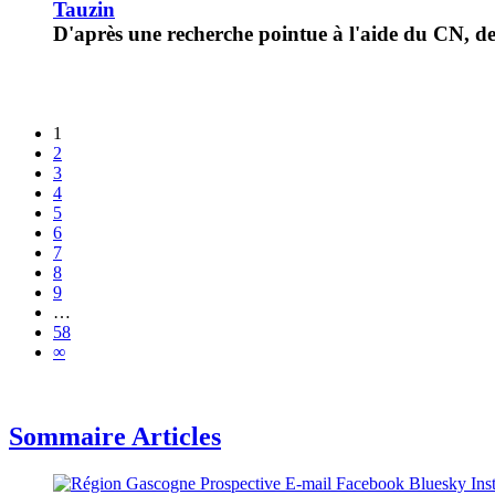
Tauzin
D'après une recherche pointue à l'aide du CN, de 
1
2
3
4
5
6
7
8
9
…
58
∞
Sommaire Articles