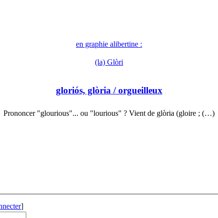
en graphie alibertine :
(la) Glòri
gloriós, glòria
/ orgueilleux
Prononcer "glourious"... ou "lourious" ? Vient de glòria (gloire ; (…)
nnecter
]