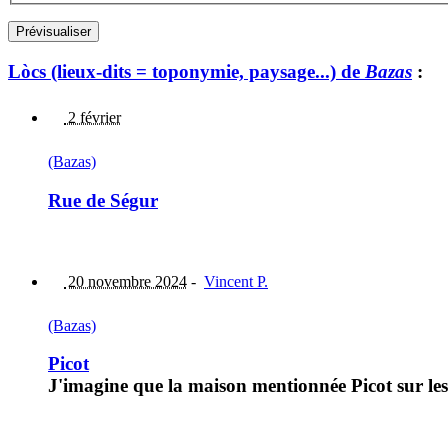
Lòcs (lieux-dits = toponymie, paysage...) de
Bazas
:
2 février
(Bazas)
Rue de Ségur
20 novembre 2024
-
Vincent P.
(Bazas)
Picot
J'imagine que la maison mentionnée Picot sur les 