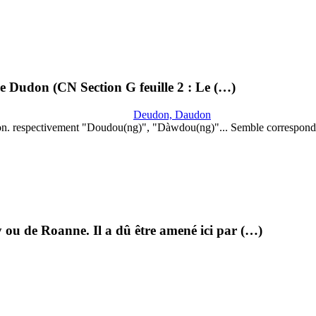
lle Dudon (CN Section G feuille 2 : Le (…)
Deudon, Daudon
on. respectivement "Doudou(ng)", "Dàwdou(ng)"... Semble correspond
 ou de Roanne. Il a dû être amené ici par (…)