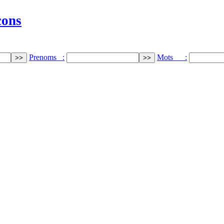
cons
Prenoms :
Mots :