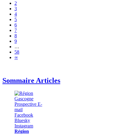
2
3
4
5
6
7
8
9
…
58
∞
Sommaire Articles
Région