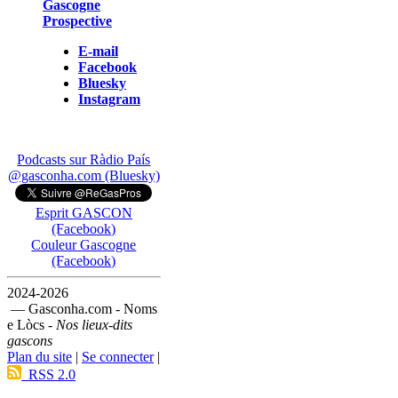
Gascogne
Prospective
E-mail
Facebook
Bluesky
Instagram
Podcasts sur Ràdio País
@gasconha.com (Bluesky)
Esprit GASCON
(Facebook)
Couleur Gascogne
(Facebook)
2024-2026
— Gasconha.com - Noms
e Lòcs -
Nos lieux-dits
gascons
Plan du site
|
Se connecter
|
RSS 2.0