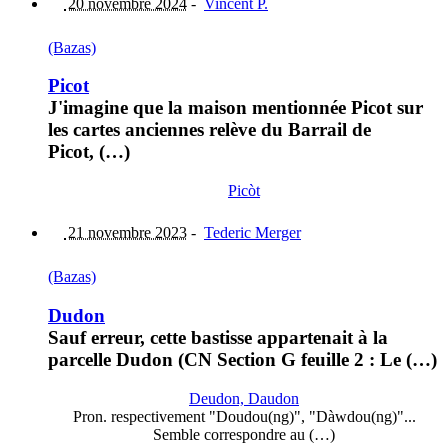
20 novembre 2024
-
Vincent P.
(Bazas)
Picot
J'imagine que la maison mentionnée Picot sur
les cartes anciennes relève du Barrail de
Picot, (…)
Picòt
21 novembre 2023
-
Tederic Merger
(Bazas)
Dudon
Sauf erreur, cette bastisse appartenait à la
parcelle Dudon (CN Section G feuille 2 : Le (…)
Deudon, Daudon
Pron. respectivement "Doudou(ng)", "Dàwdou(ng)"...
Semble correspondre au (…)