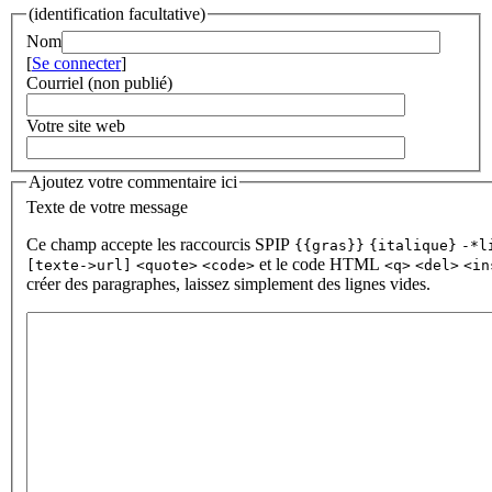
(identification facultative)
Nom
[
Se connecter
]
Courriel (non publié)
Votre site web
Ajoutez votre commentaire ici
Texte de votre message
Ce champ accepte les raccourcis SPIP
{{gras}}
{italique}
-*l
et le code HTML
[texte->url]
<quote>
<code>
<q>
<del>
<in
créer des paragraphes, laissez simplement des lignes vides.