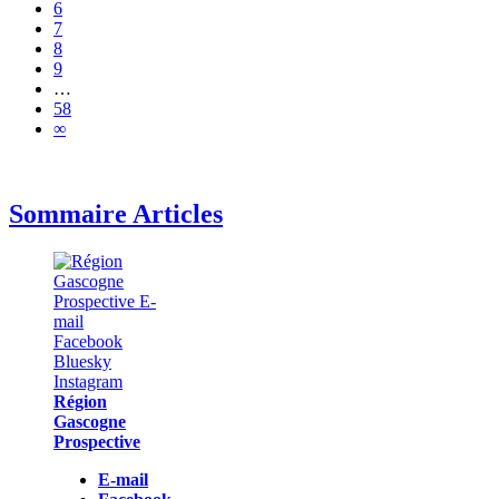
6
7
8
9
…
58
∞
Sommaire Articles
Région
Gascogne
Prospective
E-mail