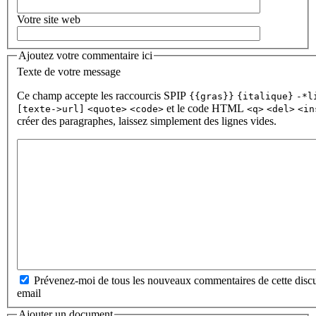
Votre site web
Ajoutez votre commentaire ici
Texte de votre message
Ce champ accepte les raccourcis SPIP
{{gras}}
{italique}
-*l
et le code HTML
[texte->url]
<quote>
<code>
<q>
<del>
<in
créer des paragraphes, laissez simplement des lignes vides.
Prévenez-moi de tous les nouveaux commentaires de cette discu
email
Ajouter un document