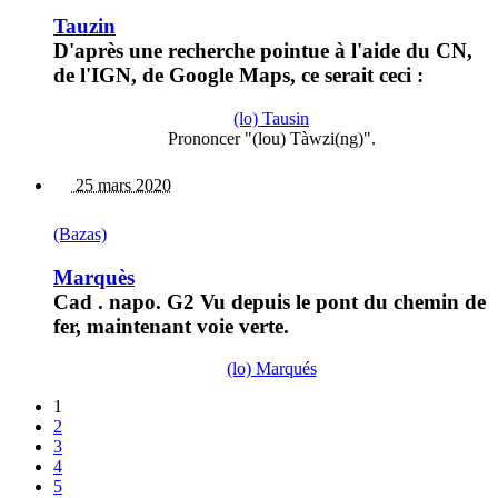
Tauzin
D'après une recherche pointue à l'aide du CN,
de l'IGN, de Google Maps, ce serait ceci :
(lo) Tausin
Prononcer "(lou) Tàwzi(ng)".
25 mars 2020
(Bazas)
Marquès
Cad . napo. G2 Vu depuis le pont du chemin de
fer, maintenant voie verte.
(lo) Marqués
1
2
3
4
5