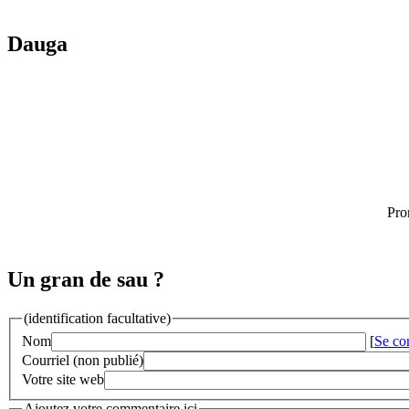
Dauga
Pro
Un gran de sau ?
(identification facultative)
Nom
[
Se co
Courriel (non publié)
Votre site web
Ajoutez votre commentaire ici