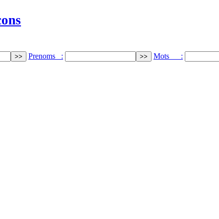
cons
Prenoms :
Mots :