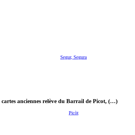
Segur, Segura
cartes anciennes relève du Barrail de Picot, (…)
Picòt