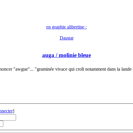
en graphie alibertine :
Daugar
auga
/ molinie bleue
noncer "awgue"... "graminée vivace qui croît notamment dans la lande
nnecter
]