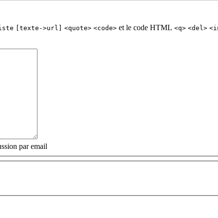
et le code HTML
iste
[texte->url]
<quote>
<code>
<q>
<del>
<i
ssion par email