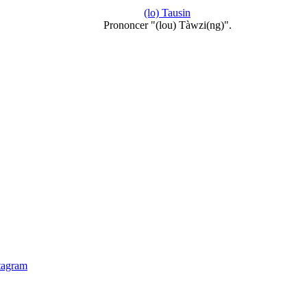
(lo) Tausin
Prononcer "(lou) Tàwzi(ng)".