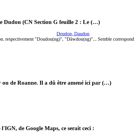
lle Dudon (CN Section G feuille 2 : Le (…)
Deudon, Daudon
on. respectivement "Doudou(ng)", "Dàwdou(ng)"... Semble correspond
 ou de Roanne. Il a dû être amené ici par (…)
l'IGN, de Google Maps, ce serait ceci :