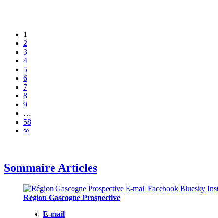
1
2
3
4
5
6
7
8
9
…
58
∞
Sommaire Articles
Région Gascogne Prospective
E-mail