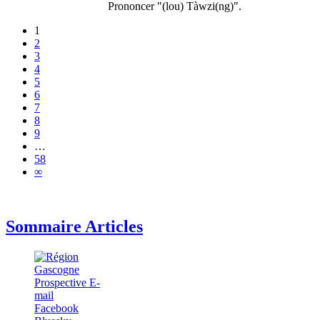
Prononcer "(lou) Tàwzi(ng)".
1
2
3
4
5
6
7
8
9
…
58
∞
Sommaire Articles