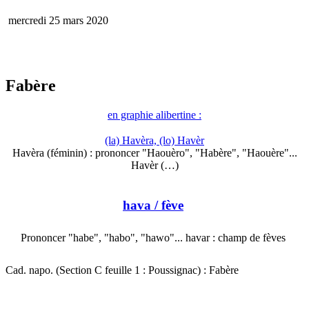
mercredi 25 mars 2020
Fabère
en graphie alibertine :
(la) Havèra, (lo) Havèr
Havèra (féminin) : prononcer "Haouèro", "Habère", "Haouère"...
Havèr (…)
hava
/ fève
Prononcer "habe", "habo", "hawo"... havar : champ de fèves
Cad. napo. (Section C feuille 1 : Poussignac) : Fabère