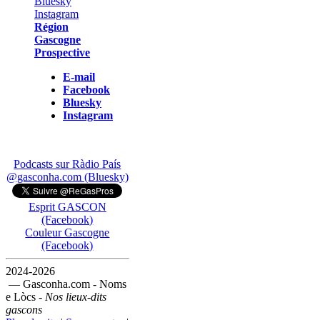
Région
Gascogne
Prospective
E-mail
Facebook
Bluesky
Instagram
Podcasts sur Ràdio País
@gasconha.com (Bluesky)
Esprit GASCON
(Facebook)
Couleur Gascogne
(Facebook)
2024-2026
— Gasconha.com - Noms
e Lòcs -
Nos lieux-dits
gascons