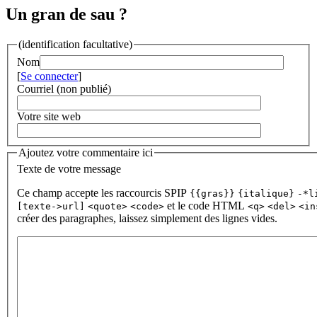
Un gran de sau ?
(identification facultative)
Nom
[
Se connecter
]
Courriel (non publié)
Votre site web
Ajoutez votre commentaire ici
Texte de votre message
Ce champ accepte les raccourcis SPIP
{{gras}}
{italique}
-*l
et le code HTML
[texte->url]
<quote>
<code>
<q>
<del>
<in
créer des paragraphes, laissez simplement des lignes vides.