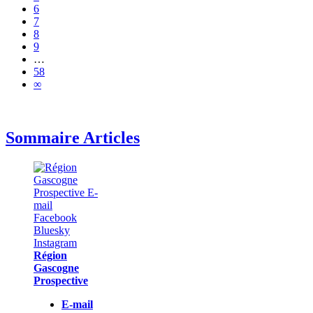
6
7
8
9
…
58
∞
Sommaire Articles
Région
Gascogne
Prospective
E-mail