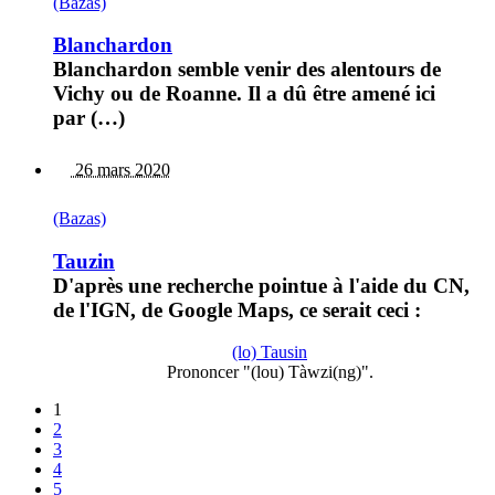
(Bazas)
Blanchardon
Blanchardon semble venir des alentours de
Vichy ou de Roanne. Il a dû être amené ici
par (…)
26 mars 2020
(Bazas)
Tauzin
D'après une recherche pointue à l'aide du CN,
de l'IGN, de Google Maps, ce serait ceci :
(lo) Tausin
Prononcer "(lou) Tàwzi(ng)".
1
2
3
4
5