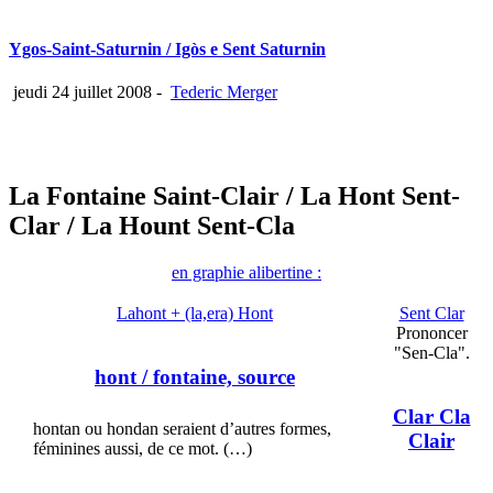
Ygos-Saint-Saturnin / Igòs e Sent Saturnin
jeudi 24 juillet 2008
-
Tederic Merger
La Fontaine Saint-Clair
/ La Hont Sent-
Clar
/ La Hount Sent-Cla
en graphie alibertine :
Lahont + (la,era) Hont
Sent Clar
Prononcer
"Sen-Cla".
hont
/ fontaine, source
Clar Cla
hontan ou hondan seraient d’autres formes,
Clair
féminines aussi, de ce mot. (…)