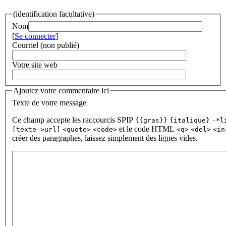
(identification facultative)
Nom
[
Se connecter
]
Courriel (non publié)
Votre site web
Ajoutez votre commentaire ici
Texte de votre message
Ce champ accepte les raccourcis SPIP
{{gras}}
{italique}
-*l
et le code HTML
[texte->url]
<quote>
<code>
<q>
<del>
<in
créer des paragraphes, laissez simplement des lignes vides.