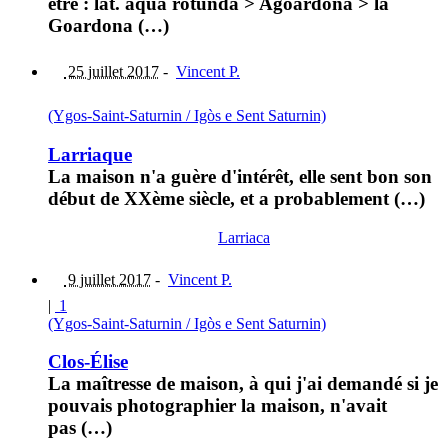
être : lat. aqua rotunda > Agoardona > la
Goardona (…)
25 juillet 2017
-
Vincent P.
(Ygos-Saint-Saturnin / Igòs e Sent Saturnin)
Larriaque
La maison n'a guère d'intérêt, elle sent bon son
début de XXème siècle, et a probablement (…)
Larriaca
9 juillet 2017
-
Vincent P.
|
1
(Ygos-Saint-Saturnin / Igòs e Sent Saturnin)
Clos-Élise
La maîtresse de maison, à qui j'ai demandé si je
pouvais photographier la maison, n'avait
pas (…)