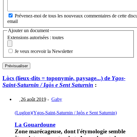
Prévenez-moi de tous les nouveaux commentaires de cette discu
email
Ajouter un document
Extensions autorisées : toutes
Je veux recevoir la Newsletter
Lòcs (lieux-dits = toponymie, paysage...) de
Ygos-
Saint-Saturnin / Igòs e Sent Saturnin
:
26 août 2019
-
Gaby
(Luglon)
(Ygos-Saint-Saturnin / Igòs e Sent Saturnin)
La Gouardoune
Zone marécageuse, dont l'étymologie semble