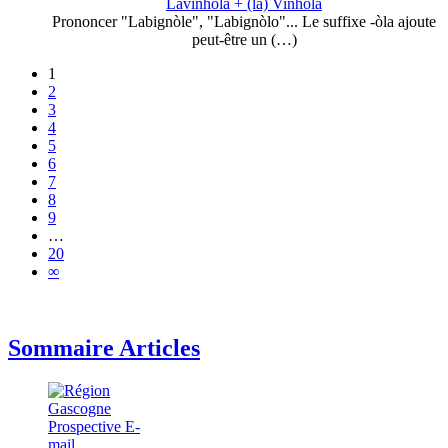
Lavinhòla + (la) Vinhòla
Prononcer "Labignòle", "Labignòlo"... Le suffixe -òla ajoute
peut-être un (…)
1
2
3
4
5
6
7
8
9
…
20
∞
Sommaire Articles