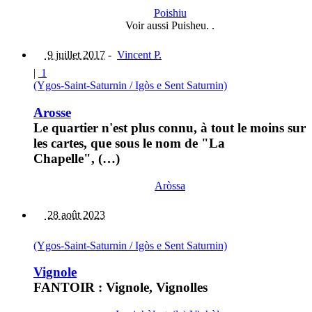
Poishiu
Voir aussi Puisheu. .
9 juillet 2017
-
Vincent P.
|
1
(Ygos-Saint-Saturnin / Igòs e Sent Saturnin)
Arosse
Le quartier n'est plus connu, à tout le moins sur
les cartes, que sous le nom de "La
Chapelle", (…)
Aròssa
28 août 2023
(Ygos-Saint-Saturnin / Igòs e Sent Saturnin)
Vignole
FANTOIR : Vignole, Vignolles