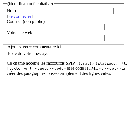
(identification facultative)
Nom
[
Se connecter
]
Courriel (non publié)
Votre site web
Ajoutez votre commentaire ici
Texte de votre message
Ce champ accepte les raccourcis SPIP
{{gras}}
{italique}
-*l
et le code HTML
[texte->url]
<quote>
<code>
<q>
<del>
<in
créer des paragraphes, laissez simplement des lignes vides.