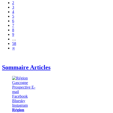
2
3
4
5
6
7
8
9
…
58
∞
Sommaire Articles
Région