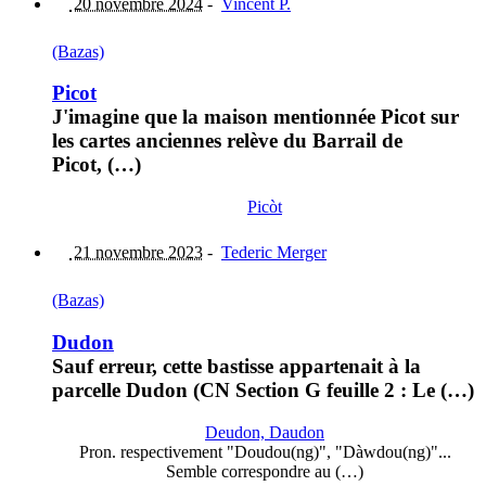
20 novembre 2024
-
Vincent P.
(Bazas)
Picot
J'imagine que la maison mentionnée Picot sur
les cartes anciennes relève du Barrail de
Picot, (…)
Picòt
21 novembre 2023
-
Tederic Merger
(Bazas)
Dudon
Sauf erreur, cette bastisse appartenait à la
parcelle Dudon (CN Section G feuille 2 : Le (…)
Deudon, Daudon
Pron. respectivement "Doudou(ng)", "Dàwdou(ng)"...
Semble correspondre au (…)