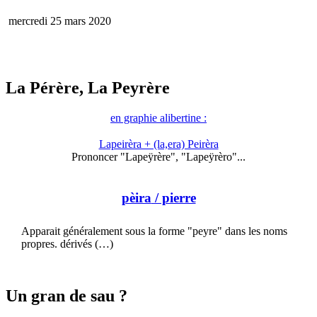
mercredi 25 mars 2020
La Pérère, La Peyrère
en graphie alibertine :
Lapeirèra + (la,era) Peirèra
Prononcer "Lapeÿrère", "Lapeÿrèro"...
pèira
/ pierre
Apparait généralement sous la forme "peyre" dans les noms
propres. dérivés (…)
Un gran de sau ?