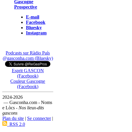
Gascogne
Prospective
E-mail
Facebook
Bluesky
Instagram
Podcasts sur Ràdio País
@gasconha.com (Bluesky)
Esprit GASCON
(Facebook)
Couleur Gascogne
(Facebook)
2024-2026
— Gasconha.com - Noms
e Lòcs -
Nos lieux-dits
gascons
Plan du site
|
Se connecter
|
RSS 2.0