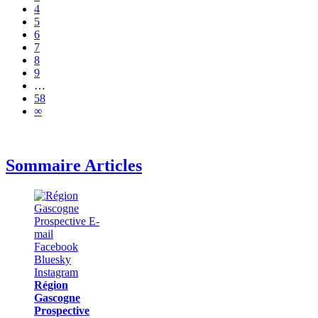
4
5
6
7
8
9
…
58
∞
Sommaire Articles
Région
Gascogne
Prospective