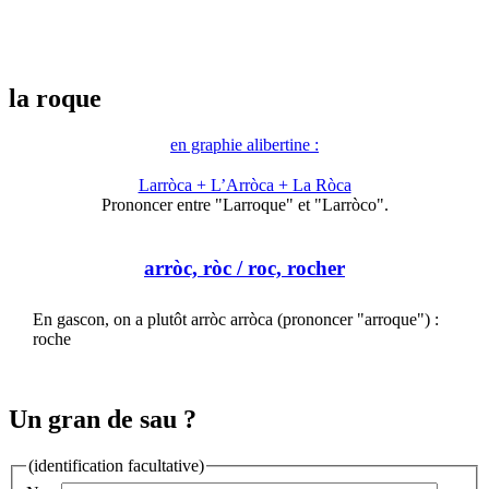
la roque
en graphie alibertine :
Larròca + L’Arròca + La Ròca
Prononcer entre "Larroque" et "Larròco".
arròc, ròc
/ roc, rocher
En gascon, on a plutôt arròc arròca (prononcer "arroque") :
roche
Un gran de sau ?
(identification facultative)