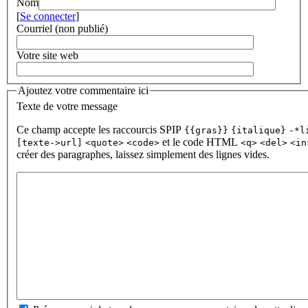
Nom
[
Se connecter
]
Courriel (non publié)
Votre site web
Ajoutez votre commentaire ici
Texte de votre message
Ce champ accepte les raccourcis SPIP
{{gras}}
{italique}
-*l
et le code HTML
[texte->url]
<quote>
<code>
<q>
<del>
<in
créer des paragraphes, laissez simplement des lignes vides.