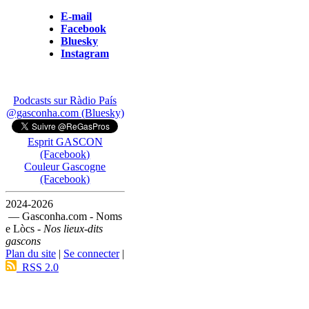
E-mail
Facebook
Bluesky
Instagram
Podcasts sur Ràdio País
@gasconha.com (Bluesky)
Esprit GASCON
(Facebook)
Couleur Gascogne
(Facebook)
2024-2026
— Gasconha.com - Noms
e Lòcs -
Nos lieux-dits
gascons
Plan du site
|
Se connecter
|
RSS 2.0