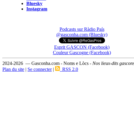
Bluesky
Instagram
Podcasts sur Ràdio País
@gasconha.com (Bluesky)
Esprit GASCON (Facebook)
Couleur Gascogne (Facebook)
2024-2026 — Gasconha.com - Noms e Lòcs -
Nos lieux-dits gascon
Plan du site
|
Se connecter
|
RSS 2.0