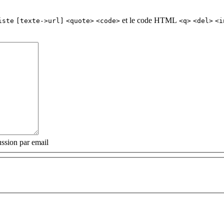
et le code HTML
iste
[texte->url]
<quote>
<code>
<q>
<del>
<i
ssion par email