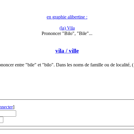
en graphie alibertine :
(la) Vila
Prononcer "Bilo", "Bile"...
vila
/ ville
noncer entre "bile" et "bilo". Dans les noms de famille ou de localité,
nnecter
]