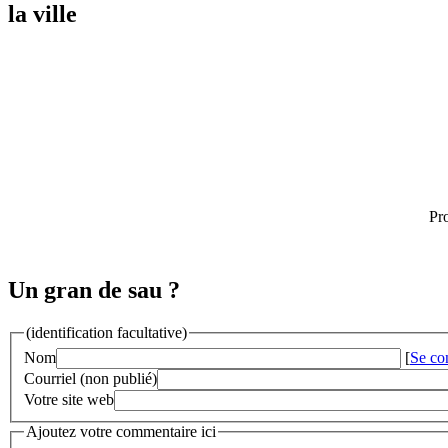
la ville
Pro
Un gran de sau ?
(identification facultative)
Nom
[
Se co
Courriel (non publié)
Votre site web
Ajoutez votre commentaire ici