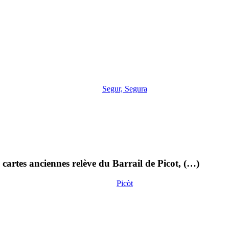
Segur, Segura
cartes anciennes relève du Barrail de Picot, (…)
Picòt