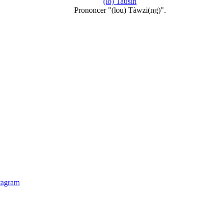
(lo) Tausin
Prononcer "(lou) Tàwzi(ng)".