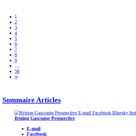
1
2
3
4
5
6
7
8
9
…
58
∞
Sommaire Articles
Région Gascogne Prospective
E-mail
Facebook