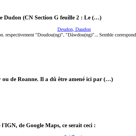
lle Dudon (CN Section G feuille 2 : Le (…)
Deudon, Daudon
on. respectivement "Doudou(ng)", "Dàwdou(ng)"... Semble correspond
 ou de Roanne. Il a dû être amené ici par (…)
l'IGN, de Google Maps, ce serait ceci :