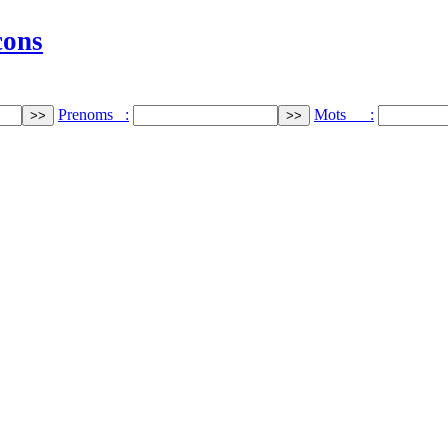
cons
Prenoms :
Mots :