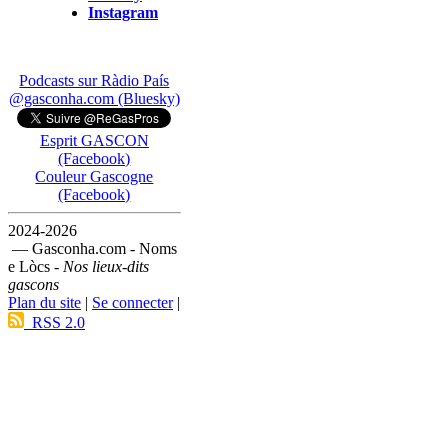
Instagram
Podcasts sur Ràdio País
@gasconha.com (Bluesky)
Esprit GASCON
(Facebook)
Couleur Gascogne
(Facebook)
2024-2026
— Gasconha.com - Noms
e Lòcs -
Nos lieux-dits
gascons
Plan du site
|
Se connecter
|
RSS 2.0