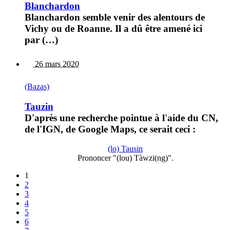
Blanchardon
Blanchardon semble venir des alentours de
Vichy ou de Roanne. Il a dû être amené ici
par (…)
26 mars 2020
(Bazas)
Tauzin
D'après une recherche pointue à l'aide du CN,
de l'IGN, de Google Maps, ce serait ceci :
(lo) Tausin
Prononcer "(lou) Tàwzi(ng)".
1
2
3
4
5
6