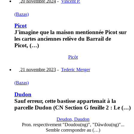
20 novembre 2024
-
Vincent P.
(Bazas)
Picot
J'imagine que la maison mentionnée Picot sur
les cartes anciennes relève du Barrail de
Picot, (…)
Picòt
21 novembre 2023
-
Tederic Merger
(Bazas)
Dudon
Sauf erreur, cette bastisse appartenait à la
parcelle Dudon (CN Section G feuille 2 : Le (…)
Deudon, Daudon
Pron. respectivement "Doudou(ng)", "Dàwdou(ng)"...
Semble correspondre au (…)