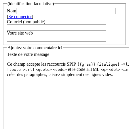
(identification facultative)
Nom
[
Se connecter
]
Courriel (non publié)
Votre site web
Ajoutez votre commentaire ici
Texte de votre message
Ce champ accepte les raccourcis SPIP
{{gras}}
{italique}
-*l
et le code HTML
[texte->url]
<quote>
<code>
<q>
<del>
<in
créer des paragraphes, laissez simplement des lignes vides.