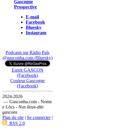
Gascogne
Prospective
E-mail
Facebook
Bluesky
Instagram
Podcasts sur Ràdio País
@gasconha.com (Bluesky)
Esprit GASCON
(Facebook)
Couleur Gascogne
(Facebook)
2024-2026
— Gasconha.com - Noms
e Lòcs -
Nos lieux-dits
gascons
Plan du site
|
Se connecter
|
RSS 2.0