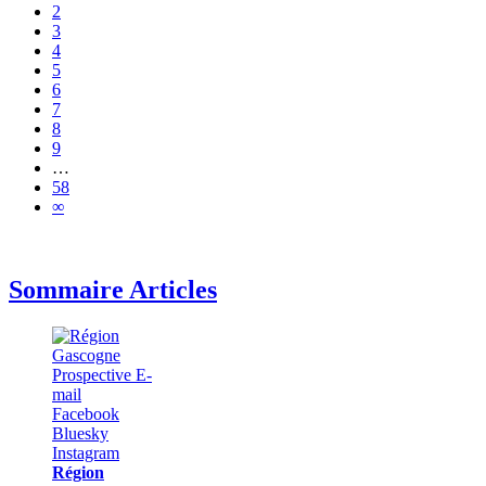
2
3
4
5
6
7
8
9
…
58
∞
Sommaire Articles
Région