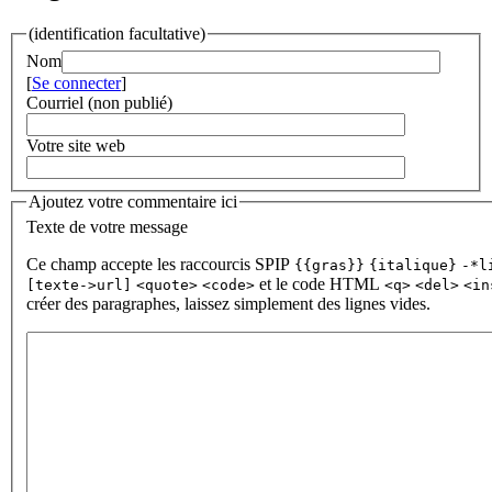
(identification facultative)
Nom
[
Se connecter
]
Courriel (non publié)
Votre site web
Ajoutez votre commentaire ici
Texte de votre message
Ce champ accepte les raccourcis SPIP
{{gras}}
{italique}
-*l
et le code HTML
[texte->url]
<quote>
<code>
<q>
<del>
<in
créer des paragraphes, laissez simplement des lignes vides.