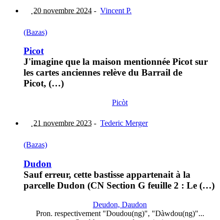
20 novembre 2024
-
Vincent P.
(Bazas)
Picot
J'imagine que la maison mentionnée Picot sur
les cartes anciennes relève du Barrail de
Picot, (…)
Picòt
21 novembre 2023
-
Tederic Merger
(Bazas)
Dudon
Sauf erreur, cette bastisse appartenait à la
parcelle Dudon (CN Section G feuille 2 : Le (…)
Deudon, Daudon
Pron. respectivement "Doudou(ng)", "Dàwdou(ng)"...