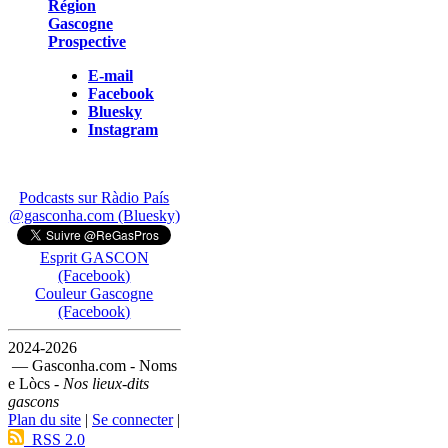
Région
Gascogne
Prospective
E-mail
Facebook
Bluesky
Instagram
Podcasts sur Ràdio País
@gasconha.com (Bluesky)
Esprit GASCON
(Facebook)
Couleur Gascogne
(Facebook)
2024-2026
— Gasconha.com - Noms
e Lòcs -
Nos lieux-dits
gascons
Plan du site
|
Se connecter
|
RSS 2.0