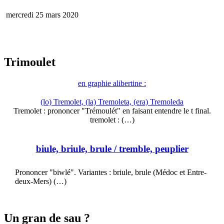
mercredi 25 mars 2020
Trimoulet
en graphie alibertine :
(lo) Tremolet, (la) Tremoleta, (era) Tremoleda
Tremolet : prononcer "Trémoulét" en faisant entendre le t final.
tremolet : (…)
biule, briule, brule
/ tremble, peuplier
Prononcer "biwlé". Variantes : briule, brule (Médoc et Entre-
deux-Mers) (…)
Un gran de sau ?