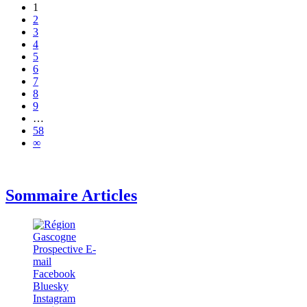
1
2
3
4
5
6
7
8
9
…
58
∞
Sommaire Articles