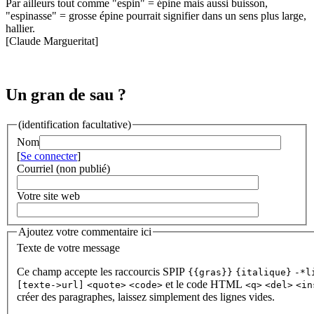
Par ailleurs tout comme "espin" = épine mais aussi buisson,
"espinasse" = grosse épine pourrait signifier dans un sens plus large,
hallier.
[Claude Margueritat]
Un gran de sau ?
(identification facultative)
Nom
[
Se connecter
]
Courriel (non publié)
Votre site web
Ajoutez votre commentaire ici
Texte de votre message
Ce champ accepte les raccourcis SPIP
{{gras}}
{italique}
-*l
et le code HTML
[texte->url]
<quote>
<code>
<q>
<del>
<in
créer des paragraphes, laissez simplement des lignes vides.