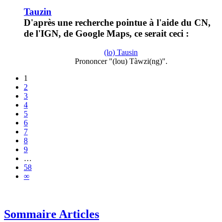
Tauzin
D'après une recherche pointue à l'aide du CN,
de l'IGN, de Google Maps, ce serait ceci :
(lo) Tausin
Prononcer "(lou) Tàwzi(ng)".
1
2
3
4
5
6
7
8
9
…
58
∞
Sommaire Articles