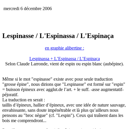
mercredi 6 décembre 2006
Lespinasse
/ L'Espinassa / L'Espinaça
en graphie alibertine :
Lespinassa + L’Espinassa / L’Espinaça
Selon Claude Larronde, vient de espin ou espin blanc (aubépine).
Même si le mot "espinasse" existe avec pour seule traduction
"grosse épine", nous dirions que "Lespinasse" est formé sur "espin"
= buisson épineux avec agglut.de l’art. + le suff. -asse augmentatif-
péjoratif.
La traduction en serait :
taillis d’épineux, hallier d’épineux, avec une idée de nature sauvage,
envahissante, sans doute impénétrable et là plus qu’ailleurs nous
pensons au "broc nègue" (cf. "Lespin"). Ceux qui traînent dans les
bois me comprendront...