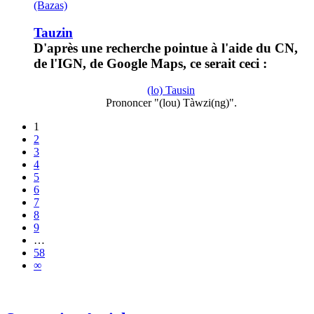
(Bazas)
Tauzin
D'après une recherche pointue à l'aide du CN,
de l'IGN, de Google Maps, ce serait ceci :
(lo) Tausin
Prononcer "(lou) Tàwzi(ng)".
1
2
3
4
5
6
7
8
9
…
58
∞