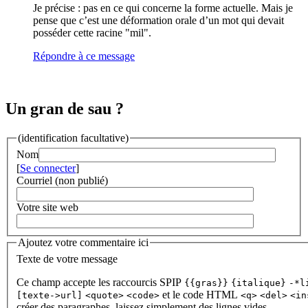
Je précise : pas en ce qui concerne la forme actuelle. Mais je
pense que c’est une déformation orale d’un mot qui devait
posséder cette racine "mil".
Répondre à ce message
Un gran de sau ?
(identification facultative)
Nom
[
Se connecter
]
Courriel (non publié)
Votre site web
Ajoutez votre commentaire ici
Texte de votre message
Ce champ accepte les raccourcis SPIP
{{gras}}
{italique}
-*l
et le code HTML
[texte->url]
<quote>
<code>
<q>
<del>
<in
créer des paragraphes, laissez simplement des lignes vides.