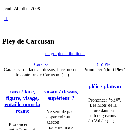
jeudi 24 juillet 2008
|
1
Pley de Carcusan
en graphie alibertine :
Carsusan
(lo) Plèir
Cara susan = face au dessus, face au sud...
Prononcer "(lou) Pleÿ".
le contraire de Carjusan. (…)
plèir
/ plateau
cara
/ face,
susan
/ dessus,
figure, visage,
supérieur ?
Prononcer "plèÿ".
entaille pour la
[Les Mots de la
résine
nature dans les
Ne semble pas
parlers gascons
appartenir au
du Val de (…)
gascon
Prononcer
moderne, mais
entre "care" et