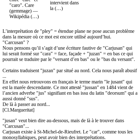
intervient dans
"caro". Care
la (…)
(gemmage) —
Wikipédia (…)
L’interprètation de "pley" = étendue plane ne pose aucun problème
dans la mesure où ce mot est encore utilisé aujourd’hui.
"Carcusan" ?
Nous pensons qu’il s’agit d’une écriture fautive de "Carjusan" qui
lui serait formé sur "cara" = face, façade + "juzan" = en bas ce qui
pourrait se traduire par le "versant d’en bas" ou le "bas du versant".
Certains traduisent "juzan" par situé au nord. Cela nous paraît abusif
...
En effet nous retrouvons en français le terme marin "le jusant" qui
est la marée descendante. Ce mot attesté "jussan" en 1484 vient de
l’ancien adverbe "jus" signifiant en bas issu du latin "deorsum" qui a
aussi donné "sus".
De là à passer au nord...
[Cl.Margueritat]
"jusan" veut bien dire au-dessous, mais de là à le trouver dans
"Carcusan"...
Carjusan existe à St-Michel-de-Rieufret. Le "car", comme tous les
monosyllabiques, peut avoir bien des interprétations.