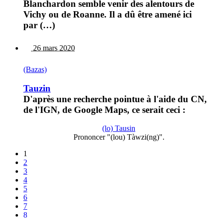
Blanchardon semble venir des alentours de
Vichy ou de Roanne. Il a dû être amené ici
par (…)
26 mars 2020
(Bazas)
Tauzin
D'après une recherche pointue à l'aide du CN,
de l'IGN, de Google Maps, ce serait ceci :
(lo) Tausin
Prononcer "(lou) Tàwzi(ng)".
1
2
3
4
5
6
7
8