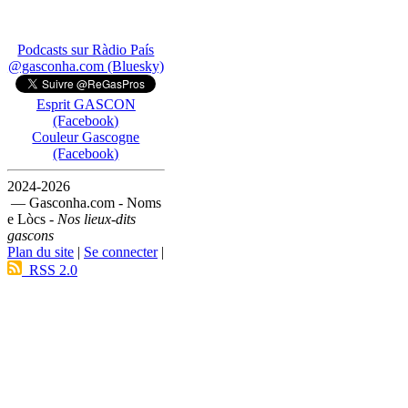
Podcasts sur Ràdio País
@gasconha.com (Bluesky)
Esprit GASCON
(Facebook)
Couleur Gascogne
(Facebook)
2024-2026
— Gasconha.com - Noms
e Lòcs -
Nos lieux-dits
gascons
Plan du site
|
Se connecter
|
RSS 2.0