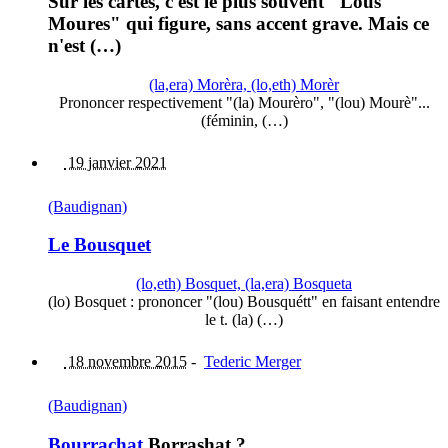
Sur les cartes, c'est le plus souvent "Lous
Moures" qui figure, sans accent grave. Mais ce
n'est (…)
(la,era) Morèra, (lo,eth) Morèr
Prononcer respectivement "(la) Mourèro", "(lou) Mourè"...
(féminin, (…)
19 janvier 2021
(Baudignan)
Le Bousquet
(lo,eth) Bosquet, (la,era) Bosqueta
(lo) Bosquet : prononcer "(lou) Bousquétt" en faisant entendre
le t. (la) (…)
18 novembre 2015
-
Tederic Merger
(Baudignan)
Bourrachat
Borrashat ?