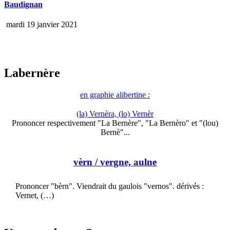
Baudignan
mardi 19 janvier 2021
Labernère
en graphie alibertine :
(la) Vernèra, (lo) Vernèr
Prononcer respectivement "La Bernère", "La Bernèro" et "(lou)
Bernè"...
vèrn
/ vergne, aulne
Prononcer "bèrn". Viendrait du gaulois "vernos". dérivés :
Vernet, (…)