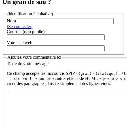
Un gran de sau ?
(identification facultative)
Nom
[
Se connecter
]
Courriel (non publié)
Votre site web
Ajoutez votre commentaire ici
Texte de votre message
Ce champ accepte les raccourcis SPIP
{{gras}}
{italique}
-*l
et le code HTML
[texte->url]
<quote>
<code>
<q>
<del>
<in
créer des paragraphes, laissez simplement des lignes vides.