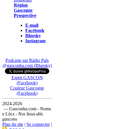
Région
Gascogne
Prospective
E-mail
Facebook
Bluesky
Instagram
Podcasts sur Ràdio País
@gasconha.com (Bluesky)
Esprit GASCON
(Facebook)
Couleur Gascogne
(Facebook)
2024-2026
— Gasconha.com - Noms
e Lòcs -
Nos lieux-dits
gascons
Plan du site
|
Se connecter
|