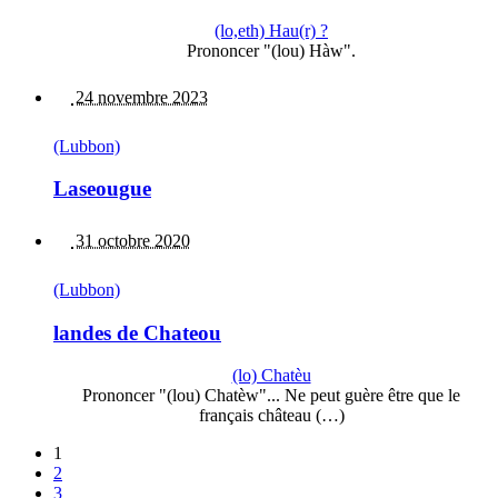
(lo,eth) Hau(r) ?
Prononcer "(lou) Hàw".
24 novembre 2023
(Lubbon)
Laseougue
31 octobre 2020
(Lubbon)
landes de Chateou
(lo) Chatèu
Prononcer "(lou) Chatèw"... Ne peut guère être que le
français château (…)
1
2
3