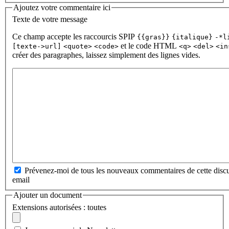
Ajoutez votre commentaire ici
Texte de votre message
Ce champ accepte les raccourcis SPIP
{{gras}}
{italique}
-*l
et le code HTML
[texte->url]
<quote>
<code>
<q>
<del>
<in
créer des paragraphes, laissez simplement des lignes vides.
Prévenez-moi de tous les nouveaux commentaires de cette discu
email
Ajouter un document
Extensions autorisées : toutes