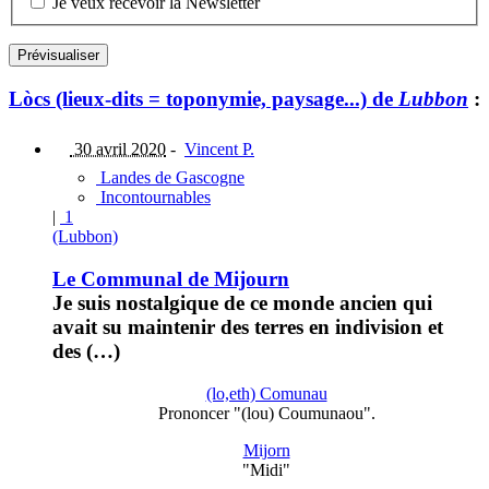
Je veux recevoir la Newsletter
Lòcs (lieux-dits = toponymie, paysage...) de
Lubbon
:
30 avril 2020
-
Vincent P.
Landes de Gascogne
Incontournables
|
1
(Lubbon)
Le Communal de Mijourn
Je suis nostalgique de ce monde ancien qui
avait su maintenir des terres en indivision et
des (…)
(lo,eth) Comunau
Prononcer "(lou) Coumunaou".
Mijorn
"Midi"