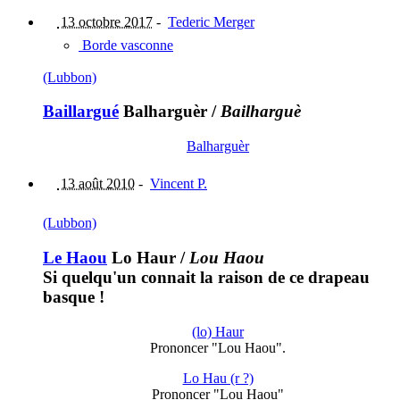
13 octobre 2017
-
Tederic Merger
Borde vasconne
(Lubbon)
Baillargué
Balharguèr
/
Bailharguè
Balharguèr
13 août 2010
-
Vincent P.
(Lubbon)
Le Haou
Lo Haur
/
Lou Haou
Si quelqu'un connait la raison de ce drapeau
basque !
(lo) Haur
Prononcer "Lou Haou".
Lo Hau (r ?)
Prononcer "Lou Haou"