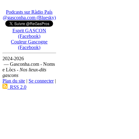
Podcasts sur Ràdio País
@gasconha.com (Bluesky)
Esprit GASCON
(Facebook)
Couleur Gascogne
(Facebook)
2024-2026
— Gasconha.com - Noms
e Lòcs -
Nos lieux-dits
gascons
Plan du site
|
Se connecter
|
RSS 2.0