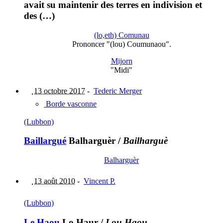
avait su maintenir des terres en indivision et
des (…)
(lo,eth) Comunau
Prononcer "(lou) Coumunaou".
Mijorn
"Midi"
13 octobre 2017
-
Tederic Merger
Borde vasconne
(Lubbon)
Baillargué
Balharguèr
/
Bailharguè
Balharguèr
13 août 2010
-
Vincent P.
(Lubbon)
Le Haou
Lo Haur
/
Lou Haou