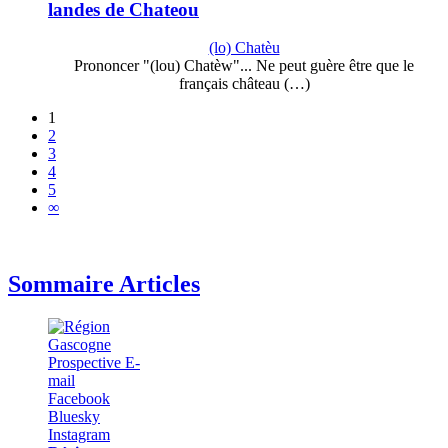
landes de Chateou
(lo) Chatèu
Prononcer "(lou) Chatèw"... Ne peut guère être que le
français château (…)
1
2
3
4
5
∞
Sommaire Articles