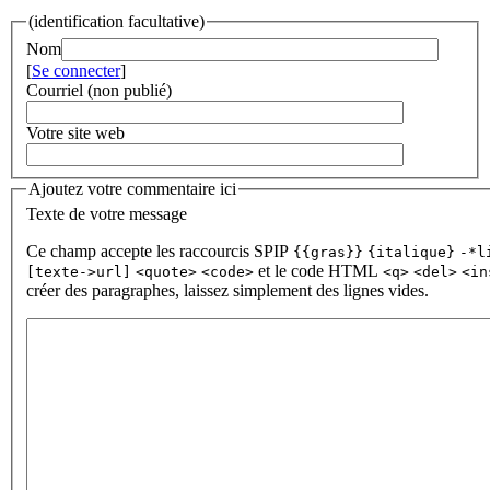
(identification facultative)
Nom
[
Se connecter
]
Courriel (non publié)
Votre site web
Ajoutez votre commentaire ici
Texte de votre message
Ce champ accepte les raccourcis SPIP
{{gras}}
{italique}
-*l
et le code HTML
[texte->url]
<quote>
<code>
<q>
<del>
<in
créer des paragraphes, laissez simplement des lignes vides.