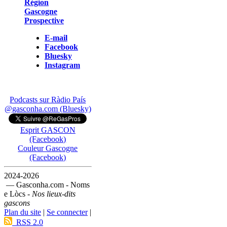
Région
Gascogne
Prospective
E-mail
Facebook
Bluesky
Instagram
Podcasts sur Ràdio País
@gasconha.com (Bluesky)
Esprit GASCON
(Facebook)
Couleur Gascogne
(Facebook)
2024-2026
— Gasconha.com - Noms
e Lòcs -
Nos lieux-dits
gascons
Plan du site
|
Se connecter
|
RSS 2.0