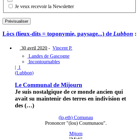
Je veux recevoir la Newsletter
Lòcs (lieux-dits = toponymie, paysage...) de
Lubbon
:
30 avril 2020
-
Vincent P.
Landes de Gascogne
Incontournables
|
1
(Lubbon)
Le Communal de Mijourn
Je suis nostalgique de ce monde ancien qui
avait su maintenir des terres en indivision et
des (…)
(lo,eth) Comunau
Prononcer "(lou) Coumunaou".
Mijorn