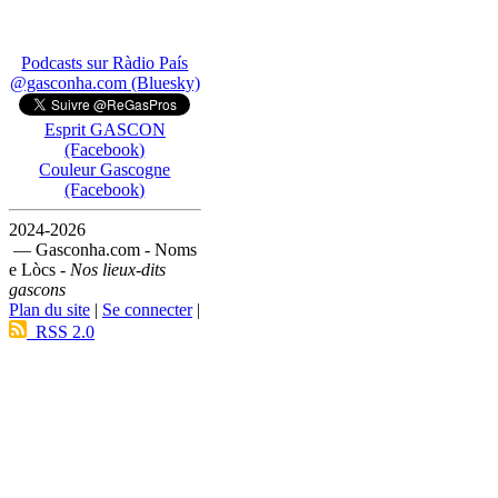
Podcasts sur Ràdio País
@gasconha.com (Bluesky)
Esprit GASCON
(Facebook)
Couleur Gascogne
(Facebook)
2024-2026
— Gasconha.com - Noms
e Lòcs -
Nos lieux-dits
gascons
Plan du site
|
Se connecter
|
RSS 2.0