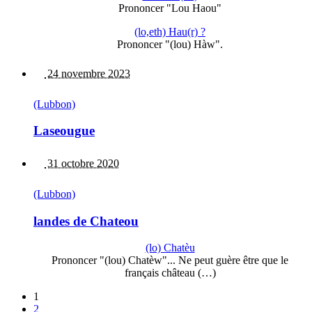
Prononcer "Lou Haou"
(lo,eth) Hau(r) ?
Prononcer "(lou) Hàw".
24 novembre 2023
(Lubbon)
Laseougue
31 octobre 2020
(Lubbon)
landes de Chateou
(lo) Chatèu
Prononcer "(lou) Chatèw"... Ne peut guère être que le
français château (…)
1
2