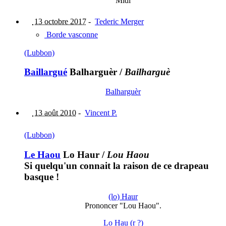
"Midi"
13 octobre 2017
-
Tederic Merger
Borde vasconne
(Lubbon)
Baillargué
Balharguèr
/
Bailharguè
Balharguèr
13 août 2010
-
Vincent P.
(Lubbon)
Le Haou
Lo Haur
/
Lou Haou
Si quelqu'un connait la raison de ce drapeau
basque !
(lo) Haur
Prononcer "Lou Haou".
Lo Hau (r ?)