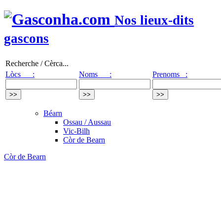
Nos lieux-dits
gascons
Recherche / Cèrca...
Lòcs :
Noms :
Prenoms :
Béarn
Ossau / Aussau
Vic-Bilh
Còr de Bearn
Còr de Bearn