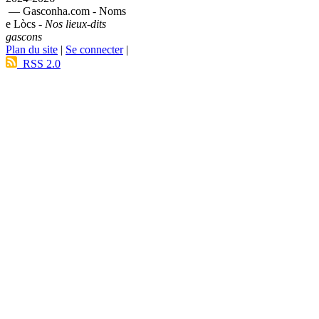
— Gasconha.com - Noms
e Lòcs -
Nos lieux-dits
gascons
Plan du site
|
Se connecter
|
RSS 2.0