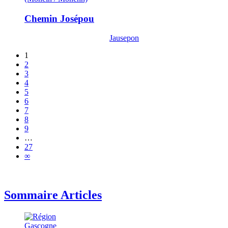
Chemin Josépou
Jausepon
1
2
3
4
5
6
7
8
9
…
27
∞
Sommaire Articles