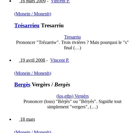
16 mars 2009
-
Vincent P.
(Monein / Monenh)
Trésarrieu
Tresarriu
Tresarriu
Prononcer "Trézarriw". Trois rivières ? Mais pourquoi le "s"
final (…)
19 avril 2008
-
Vincent P.
(Monein / Monenh)
Bergès
Vergèrs
/
Bergès
(los,eths) Vergèrs
Prononcer (lous) "Bérjès" ou "Béryès". Signifie tout
simplement "vergers", (…)
18 mars
(Monein / Monenh)