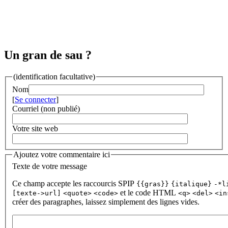
Un gran de sau ?
(identification facultative)
Nom
[
Se connecter
]
Courriel (non publié)
Votre site web
Ajoutez votre commentaire ici
Texte de votre message
Ce champ accepte les raccourcis SPIP
{{gras}}
{italique}
-*l
et le code HTML
[texte->url]
<quote>
<code>
<q>
<del>
<in
créer des paragraphes, laissez simplement des lignes vides.