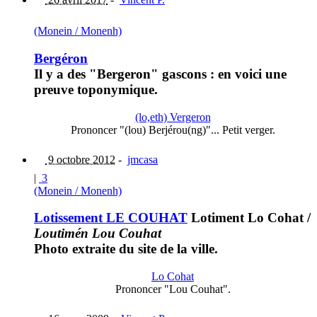
(Monein / Monenh)
Bergéron
Il y a des "Bergeron" gascons : en voici une
preuve toponymique.
(lo,eth) Vergeron
Prononcer "(lou) Berjérou(ng)"... Petit verger.
9 octobre 2012
-
jmcasa
|
3
(Monein / Monenh)
Lotissement LE COUHAT
Lotiment Lo Cohat
/
Loutimén Lou Couhat
Photo extraite du site de la ville.
Lo Cohat
Prononcer "Lou Couhat".