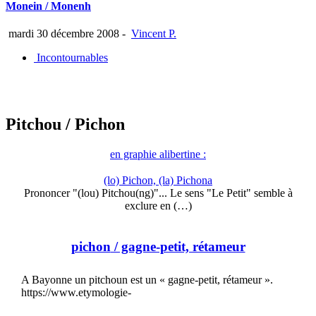
Monein / Monenh
mardi 30 décembre 2008
-
Vincent P.
Incontournables
Pitchou
/ Pichon
en graphie alibertine :
(lo) Pichon, (la) Pichona
Prononcer "(lou) Pitchou(ng)"... Le sens "Le Petit" semble à
exclure en (…)
pichon
/ gagne-petit, rétameur
A Bayonne un pitchoun est un « gagne-petit, rétameur ».
https://www.etymologie-