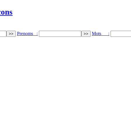
cons
Prenoms :
Mots :