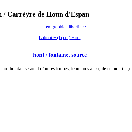
n
/ Carrèÿre de Houn d'Espan
en graphie alibertine :
Lahont + (la,era) Hont
hont
/ fontaine, source
n ou hondan seraient d’autres formes, féminines aussi, de ce mot. (…)