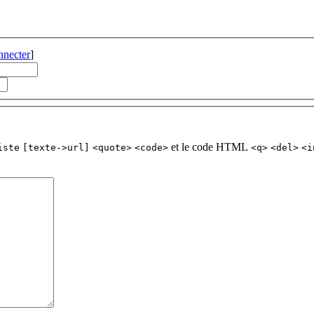
nnecter
]
et le code HTML
iste
[texte->url]
<quote>
<code>
<q>
<del>
<i