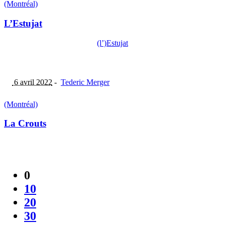
(Montréal)
L’Estujat
(l’)Estujat
6 avril 2022
-
Tederic Merger
(Montréal)
La Crouts
0
10
20
30