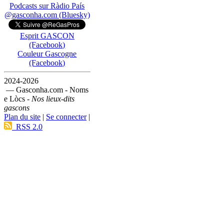
Podcasts sur Ràdio País
@gasconha.com (Bluesky)
Esprit GASCON
(Facebook)
Couleur Gascogne
(Facebook)
2024-2026
— Gasconha.com - Noms
e Lòcs -
Nos lieux-dits
gascons
Plan du site
|
Se connecter
|
RSS 2.0