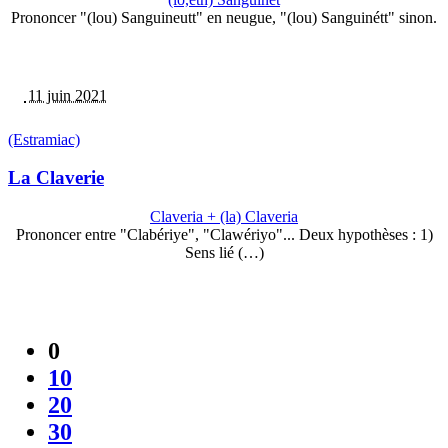
Prononcer "(lou) Sanguineutt" en neugue, "(lou) Sanguinétt" sinon.
11 juin 2021
(Estramiac)
La Claverie
Claveria + (la) Claveria
Prononcer entre "Clabériye", "Clawériyo"... Deux hypothèses : 1)
Sens lié (…)
0
10
20
30