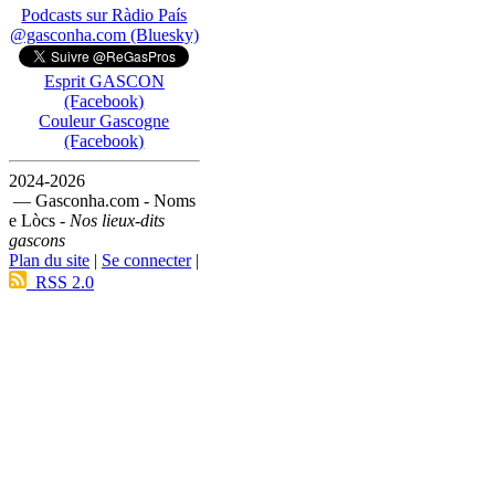
Podcasts sur Ràdio País
@gasconha.com (Bluesky)
Esprit GASCON
(Facebook)
Couleur Gascogne
(Facebook)
2024-2026
— Gasconha.com - Noms
e Lòcs -
Nos lieux-dits
gascons
Plan du site
|
Se connecter
|
RSS 2.0