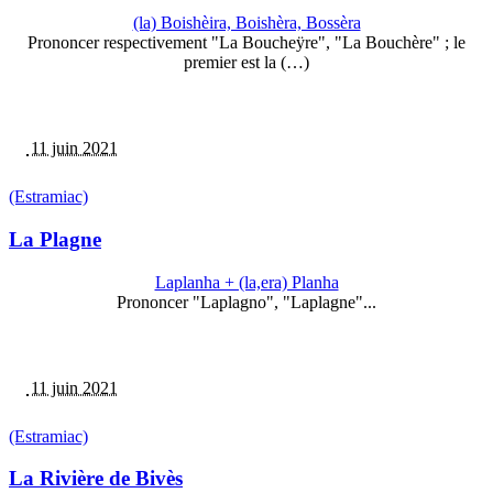
(la) Boishèira, Boishèra, Bossèra
Prononcer respectivement "La Boucheÿre", "La Bouchère" ; le
premier est la (…)
11 juin 2021
(Estramiac)
La Plagne
Laplanha + (la,era) Planha
Prononcer "Laplagno", "Laplagne"...
11 juin 2021
(Estramiac)
La Rivière de Bivès