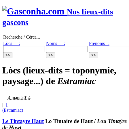
Nos lieux-dits
gascons
Recherche / Cèrca...
Lòcs :
Noms :
Prenoms :
Lòcs (lieux-dits = toponymie,
paysage...) de
Estramiac
4 mars 2014
|
1
(Estramiac)
Le Tintayre Haut
Lo Tintaire de Haut
/
Lou Tintaÿre
de Hawt