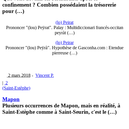
confinement ? Combien possédaient la trésorerie
pour (…)
(lo) Peirat
Prononcer "(lou) Peÿrat". Palay : Multidiccionari francés-occitan
peyràt (…)
(lo) Peirar
Prononcer "(lou) Peÿrà". Hypothèse de Gasconha.com : Etendue
pierreuse (…)
2 mars 2018
-
Vincent P.
|
2
(Saint-Estèphe)
Mapon
Plusieurs occurrences de Mapon, mais en réalité, à
Saint-Estèphe comme à Saint-Seurin, c'est le (…)