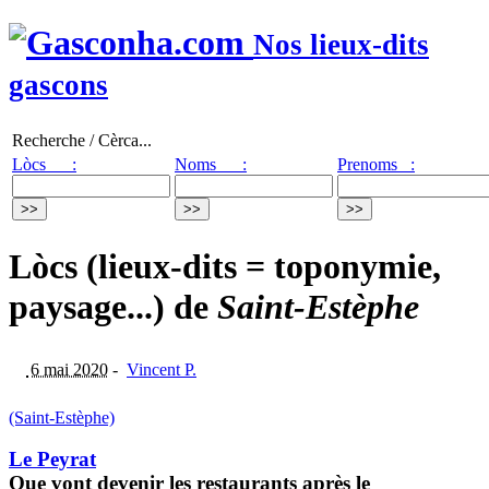
Nos lieux-dits
gascons
Recherche / Cèrca...
Lòcs :
Noms :
Prenoms :
Lòcs (lieux-dits = toponymie,
paysage...) de
Saint-Estèphe
6 mai 2020
-
Vincent P.
(Saint-Estèphe)
Le Peyrat
Que vont devenir les restaurants après le