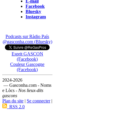
E-mail
Facebook
Bluesky
Instagram
Podcasts sur Ràdio País
@gasconha.com (Bluesky)
Esprit GASCON
(Facebook)
Couleur Gascogne
(Facebook)
2024-2026
— Gasconha.com - Noms
e Lòcs -
Nos lieux-dits
gascons
Plan du site
|
Se connecter
|
RSS 2.0