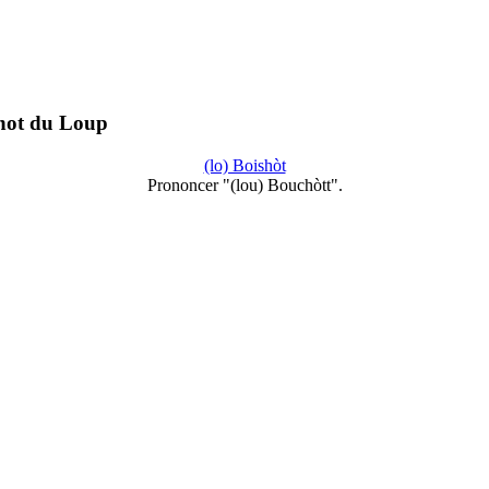
chot du Loup
(lo) Boishòt
Prononcer "(lou) Bouchòtt".