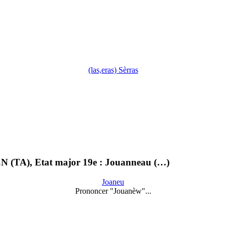
(las,eras) Sèrras
: CN (TA), Etat major 19e : Jouanneau (…)
Joaneu
Prononcer "Jouanèw"...