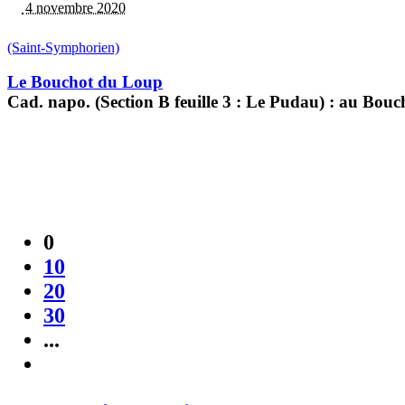
4 novembre 2020
(Saint-Symphorien)
Le Bouchot du Loup
Cad. napo. (Section B feuille 3 : Le Pudau) : au Bou
0
10
20
30
...