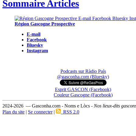
Sommaire Articles
Région Gascogne Prospective
E-mail
Facebook
Bluesky
Instagram
Podcasts sur Ràdio País
@gasconha.com (Bluesky)
Esprit GASCON (Facebook)
Couleur Gascogne (Facebook)
2024-2026 — Gasconha.com - Noms e Lòcs -
Nos lieux-dits gascon
Plan du site
|
Se connecter
|
RSS 2.0