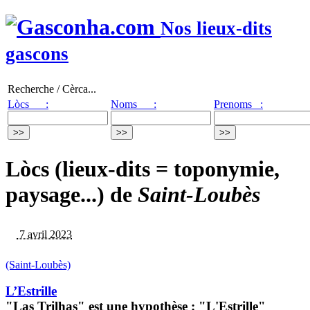
Nos lieux-dits
gascons
Recherche / Cèrca...
Lòcs :
Noms :
Prenoms :
Lòcs (lieux-dits = toponymie,
paysage...) de
Saint-Loubès
7 avril 2023
(Saint-Loubès)
L’Estrille
"Las Trilhas" est une hypothèse : "L'Estrille"