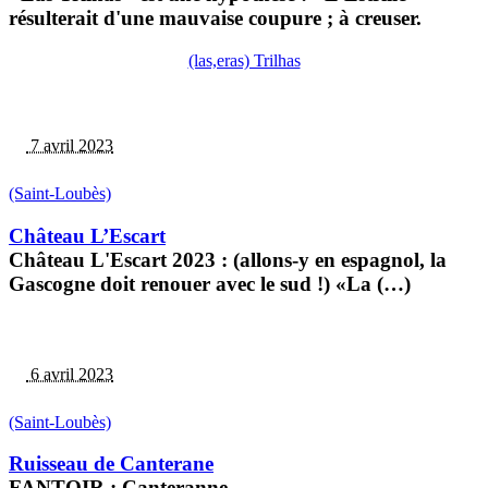
résulterait d'une mauvaise coupure ; à creuser.
(las,eras) Trilhas
7 avril 2023
(Saint-Loubès)
Château L’Escart
Château L'Escart 2023 : (allons-y en espagnol, la
Gascogne doit renouer avec le sud !) «La (…)
6 avril 2023
(Saint-Loubès)
Ruisseau de Canterane
FANTOIR : Canteranne