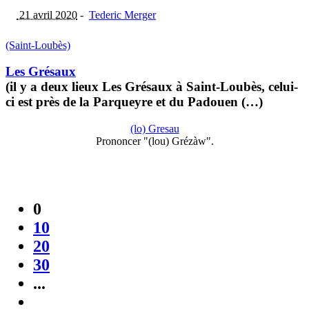
21 avril 2020
-
Tederic Merger
(Saint-Loubès)
Les Grésaux
(il y a deux lieux Les Grésaux à Saint-Loubès, celui-
ci est près de la Parqueyre et du Padouen (…)
(lo) Gresau
Prononcer "(lou) Grézàw".
0
10
20
30
...