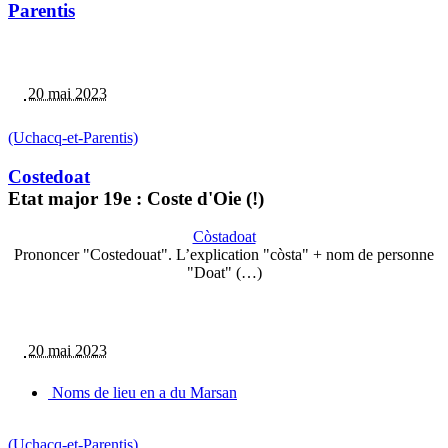
Parentis
20 mai 2023
(Uchacq-et-Parentis)
Costedoat
Etat major 19e : Coste d'Oie (!)
Còstadoat
Prononcer "Costedouat". L’explication "còsta" + nom de personne
"Doat" (…)
20 mai 2023
Noms de lieu en a du Marsan
(Uchacq-et-Parentis)