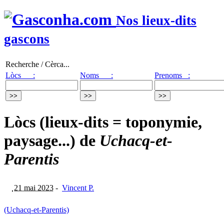
Nos lieux-dits
gascons
Recherche / Cèrca...
Lòcs :
Noms :
Prenoms :
Lòcs (lieux-dits = toponymie,
paysage...) de
Uchacq-et-
Parentis
21 mai 2023
-
Vincent P.
(Uchacq-et-Parentis)