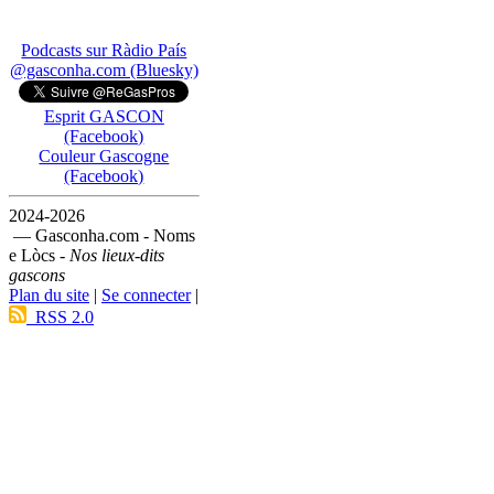
Podcasts sur Ràdio País
@gasconha.com (Bluesky)
Esprit GASCON
(Facebook)
Couleur Gascogne
(Facebook)
2024-2026
— Gasconha.com - Noms
e Lòcs -
Nos lieux-dits
gascons
Plan du site
|
Se connecter
|
RSS 2.0