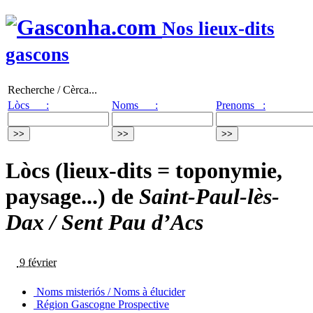
Nos lieux-dits
gascons
Recherche / Cèrca...
Lòcs :
Noms :
Prenoms :
Lòcs (lieux-dits = toponymie,
paysage...) de
Saint-Paul-lès-
Dax / Sent Pau d’Acs
9 février
Noms misteriós / Noms à élucider
Région Gascogne Prospective