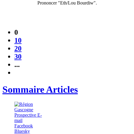
Prononcer "Eth/Lou Bourdiw".
0
10
20
30
...
Sommaire Articles