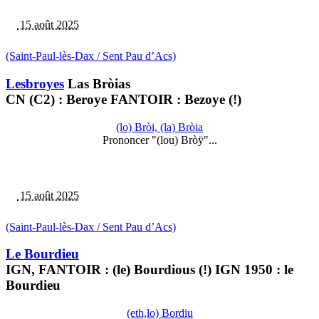
15 août 2025
(Saint-Paul-lès-Dax / Sent Pau d’Acs)
Lesbroyes
Las Bròias
CN (C2) : Beroye FANTOIR : Bezoye (!)
(lo) Bròi, (la) Bròia
Prononcer "(lou) Bròÿ"...
15 août 2025
(Saint-Paul-lès-Dax / Sent Pau d’Acs)
Le Bourdieu
IGN, FANTOIR : (le) Bourdious (!) IGN 1950 : le
Bourdieu
(eth,lo) Bordiu