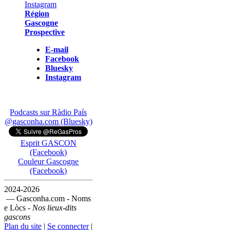
Région
Gascogne
Prospective
E-mail
Facebook
Bluesky
Instagram
Podcasts sur Ràdio País
@gasconha.com (Bluesky)
Esprit GASCON
(Facebook)
Couleur Gascogne
(Facebook)
2024-2026
— Gasconha.com - Noms
e Lòcs -
Nos lieux-dits
gascons
Plan du site
|
Se connecter
|