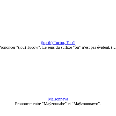
(lo,eth) Tucòu, Tucòl
rononcer "(lou) Tucòw". Le sens du suffixe "òu" n’est pas évident. (
Maisonnava
Prononcer entre "Maÿzounabe" et "Maÿzounnawo".