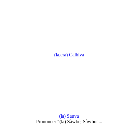
(la,era) Calhiva
(la) Sauva
Prononcer "(la) Sàwbe, Sàwbo"...