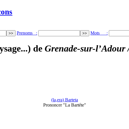
cons
Prenoms :
Mots :
ysage...) de
Grenade-sur-l’Adour 
(la,era) Barteta
Prononcer "La Bartéte"