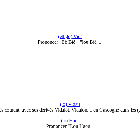
(eth,lo) Vier
Prononcer "Eb Bié", "lou Bié"...
(lo) Vidau
ès courant, avec ses dérivés Vidalòt, Vidalon..., en Gascogne dans les 
(lo) Haur
Prononcer "Lou Haou".