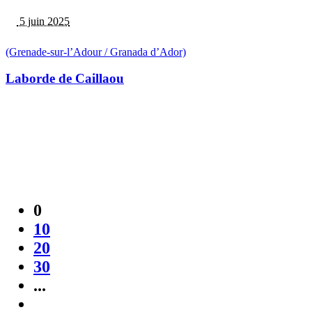
5 juin 2025
(Grenade-sur-l’Adour / Granada d’Ador)
Laborde de Caillaou
0
10
20
30
...