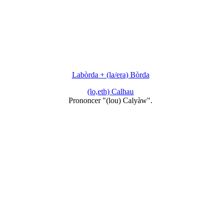
Labòrda + (la/era) Bòrda
(lo,eth) Calhau
Prononcer "(lou) Calyàw".