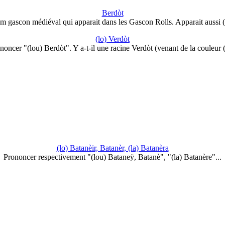
Berdòt
 gascon médiéval qui apparait dans les Gascon Rolls. Apparait aussi
(lo) Verdòt
noncer "(lou) Berdòt". Y a-t-il une racine Verdòt (venant de la couleur
(lo) Batanèir, Batanèr, (la) Batanèra
Prononcer respectivement "(lou) Bataneÿ, Batanè", "(la) Batanère"...