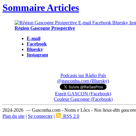
Sommaire Articles
Région Gascogne Prospective
E-mail
Facebook
Bluesky
Instagram
Podcasts sur Ràdio País
@gasconha.com (Bluesky)
Esprit GASCON (Facebook)
Couleur Gascogne (Facebook)
2024-2026 — Gasconha.com - Noms e Lòcs -
Nos lieux-dits gascon
Plan du site
|
Se connecter
|
RSS 2.0