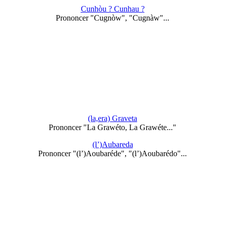
Cunhòu ? Cunhau ?
Prononcer "Cugnòw", "Cugnàw"...
(la,era) Graveta
Prononcer "La Grawéto, La Grawéte..."
(l’)Aubareda
Prononcer "(l’)Aoubaréde", "(l’)Aoubarédo"...