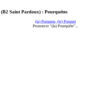
 (B2 Saint Pardoux) : Pourquétes
(la) Porqueta, (lo) Porquet
Prononcer "(la) Pourquéte"...