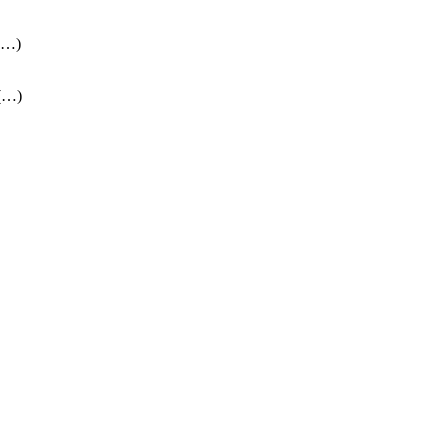
 (…)
 (…)