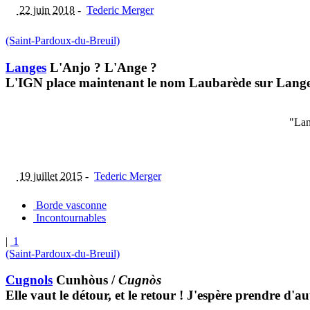
22 juin 2018
-
Tederic Merger
(Saint-Pardoux-du-Breuil)
Langes
L'Anjo ? L'Ange ?
L'IGN place maintenant le nom Laubarède sur Langes. 
"Lan
19 juillet 2015
-
Tederic Merger
Borde vasconne
Incontournables
|
1
(Saint-Pardoux-du-Breuil)
Cugnols
Cunhòus
/
Cugnòs
Elle vaut le détour, et le retour ! J'espère prendre d'a