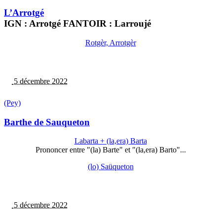
L’Arrotgé
IGN : Arrotgé FANTOIR : Larroujé
Rotgèr, Arrotgèr
5 décembre 2022
(Pey)
Barthe de Sauqueton
Labarta + (la,era) Barta
Prononcer entre "(la) Barte" et "(la,era) Barto"...
(lo) Saüqueton
5 décembre 2022