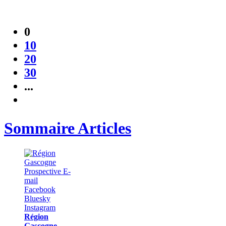
0
10
20
30
...
Sommaire Articles
Région
Gascogne