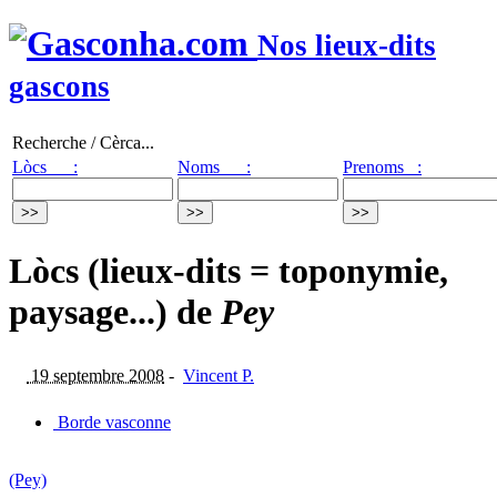
Nos lieux-dits
gascons
Recherche / Cèrca...
Lòcs :
Noms :
Prenoms :
Lòcs (lieux-dits = toponymie,
paysage...) de
Pey
19 septembre 2008
-
Vincent P.
Borde vasconne
(Pey)