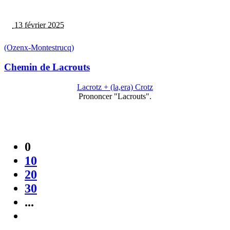
13 février 2025
(Ozenx-Montestrucq)
Chemin de Lacrouts
Lacrotz + (la,era) Crotz
Prononcer "Lacrouts".
0
10
20
30
...