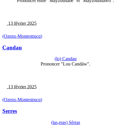
Prononcer entre "Maÿzounabe" et "Maÿzounnawo".
13 février 2025
(Ozenx-Montestrucq)
Candau
(lo) Candau
Prononcer "Lou Candàw".
13 février 2025
(Ozenx-Montestrucq)
Serres
(las,eras) Sèrras