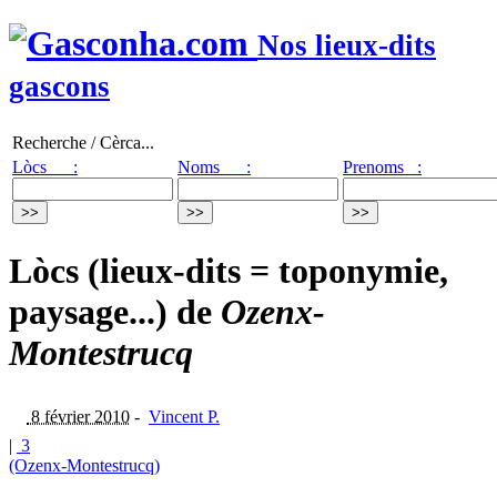
Nos lieux-dits
gascons
Recherche / Cèrca...
Lòcs :
Noms :
Prenoms :
Lòcs (lieux-dits = toponymie,
paysage...) de
Ozenx-
Montestrucq
8 février 2010
-
Vincent P.
|
3
(Ozenx-Montestrucq)