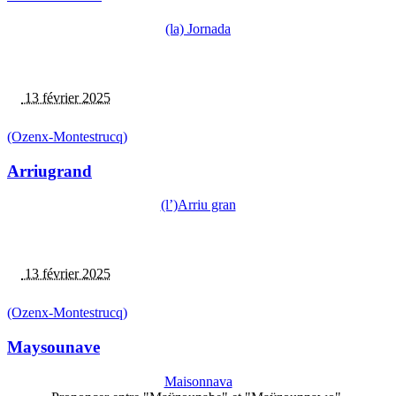
(la) Jornada
13 février 2025
(Ozenx-Montestrucq)
Arriugrand
(l’)Arriu gran
13 février 2025
(Ozenx-Montestrucq)
Maysounave
Maisonnava