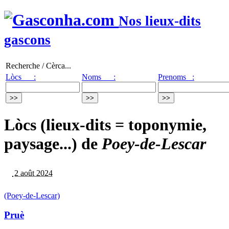
Nos lieux-dits
gascons
Recherche / Cèrca...
Lòcs :
Noms :
Prenoms :
Lòcs (lieux-dits = toponymie,
paysage...) de
Poey-de-Lescar
2 août 2024
(Poey-de-Lescar)
Pruè