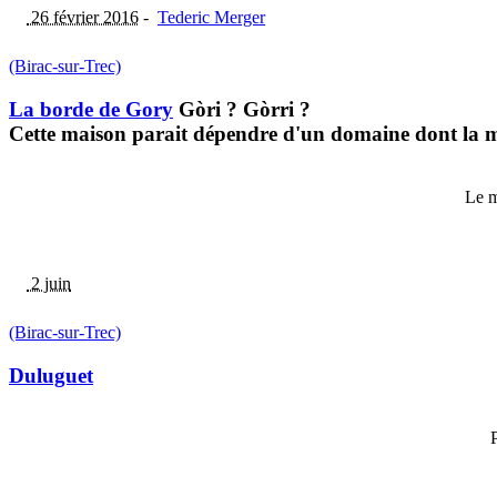
26 février 2016
-
Tederic Merger
(Birac-sur-Trec)
La borde de Gory
Gòri ? Gòrri ?
Cette maison parait dépendre d'un domaine dont la m
Le m
2 juin
(Birac-sur-Trec)
Duluguet
P