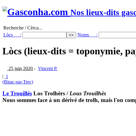
Nos lieux-dits gas
Recherche / Cèrca...
Lòcs :
Noms :
Lòcs (lieux-dits = toponymie, pa
25 juin 2020
-
Vincent P.
|
1
(Birac-sur-Trec)
Le Trouillés
Los Trolhèrs
/
Lous Trouilhès
Nous sommes face à un dérivé de trolh, mais l'on com