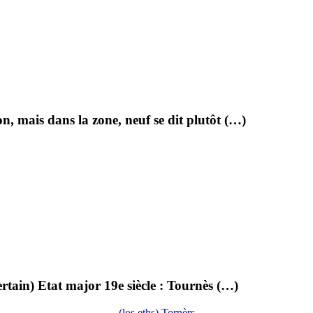
n, mais dans la zone, neuf se dit plutôt (…)
rtain) Etat major 19e siècle : Tournès (…)
(los,eths) Tornèrs