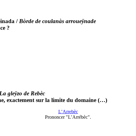
einada
/
Bòrde de coulanàs arroueÿnade
ce ?
La gleÿzo de Rebèc
gne, exactement sur la limite du domaine (…)
L’Arrebèc
Prononcer "L’Arrébèc".