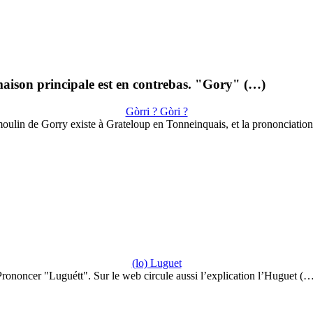
aison principale est en contrebas. "Gory" (…)
Gòrri ? Gòri ?
oulin de Gorry existe à Grateloup en Tonneinquais, et la prononciatio
(lo) Luguet
rononcer "Luguétt". Sur le web circule aussi l’explication l’Huguet (