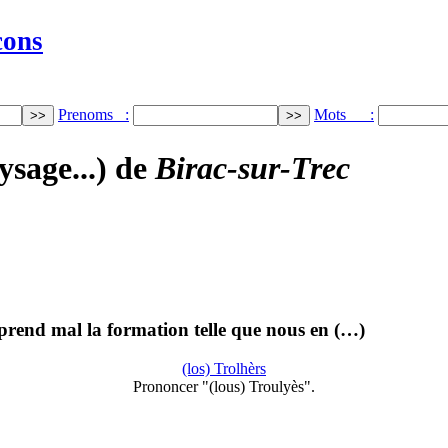
cons
Prenoms :
Mots :
ysage...) de
Birac-sur-Trec
prend mal la formation telle que nous en (…)
(los) Trolhèrs
Prononcer "(lous) Troulyès".