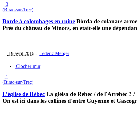
|
3
(Birac-sur-Trec)
Borde à colombages en ruine
Bòrda de colanars arro
Près du château de Minors, en était-elle une dépendan
19 avril 2016
-
Tederic Merger
Clocher-mur
|
1
(Birac-sur-Trec)
L’église de Rébec
La glèisa de Rebèc / de l'Arrebèc ?
/
On est ici dans les collines d'entre Guyenne et Gasco