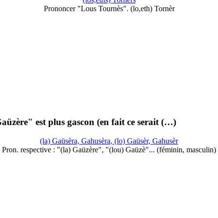
Prononcer "Lous Tournès". (lo,eth) Tornèr
üzère" est plus gascon (en fait ce serait (…)
(la) Gaüsèra, Gahusèra, (lo) Gaüsèr, Gahusèr
Pron. respective : "(la) Gaüzère", "(lou) Gaüzè"... (féminin, masculin)