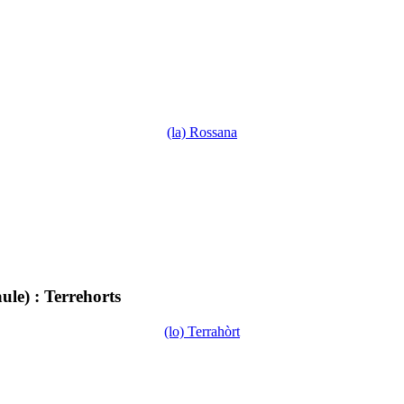
(la) Rossana
ule) : Terrehorts
(lo) Terrahòrt