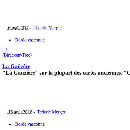
6 mai 2017
-
Tederic Merger
Borde vasconne
|
1
(Birac-sur-Trec)
La Gaüzère
"La Gauzière" sur la plupart des cartes anciennes. "Ga
16 août 2016
-
Tederic Merger
Borde vasconne