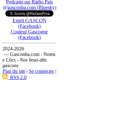
Podcasts sur Ràdio País
@gasconha.com (Bluesky)
Esprit GASCON
(Facebook)
Couleur Gascogne
(Facebook)
2024-2026
— Gasconha.com - Noms
e Lòcs -
Nos lieux-dits
gascons
Plan du site
|
Se connecter
|
RSS 2.0