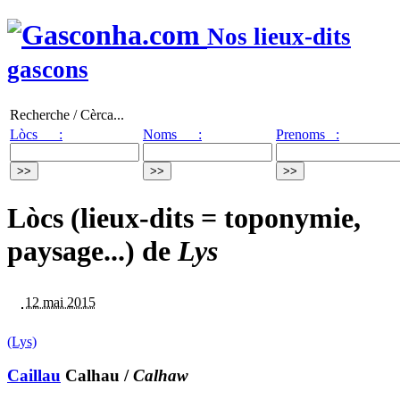
Nos lieux-dits
gascons
Recherche / Cèrca...
Lòcs :
Noms :
Prenoms :
Lòcs (lieux-dits = toponymie,
paysage...) de
Lys
12 mai 2015
(Lys)
Caillau
Calhau
/
Calhaw