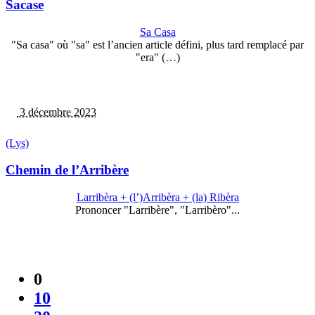
Sacase
Sa Casa
"Sa casa" où "sa" est l’ancien article défini, plus tard remplacé par
"era" (…)
3 décembre 2023
(Lys)
Chemin de l’Arribère
Larribèra + (l’)Arribèra + (la) Ribèra
Prononcer "Larribère", "Larribèro"...
0
10