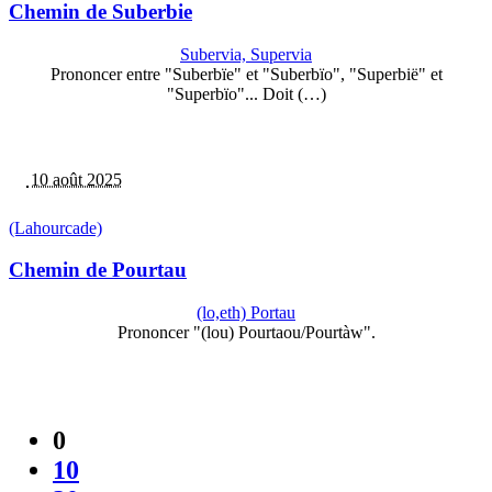
Chemin de Suberbie
Subervia, Supervia
Prononcer entre "Suberbïe" et "Suberbïo", "Superbië" et
"Superbïo"... Doit (…)
10 août 2025
(Lahourcade)
Chemin de Pourtau
(lo,eth) Portau
Prononcer "(lou) Pourtaou/Pourtàw".
0
10