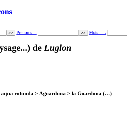
cons
Prenoms :
Mots :
ysage...) de
Luglon
at. aqua rotunda > Agoardona > la Goardona (…)