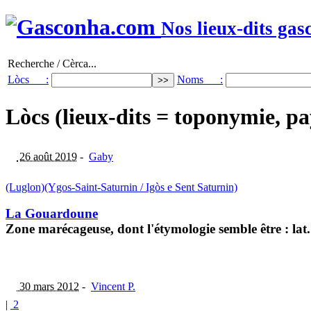
Nos lieux-dits gas
Recherche / Cèrca...
Lòcs :
Noms :
Lòcs (lieux-dits = toponymie, pa
26 août 2019
-
Gaby
(Luglon)
(Ygos-Saint-Saturnin / Igòs e Sent Saturnin)
La Gouardoune
Zone marécageuse, dont l'étymologie semble être : l
30 mars 2012
-
Vincent P.
|
2