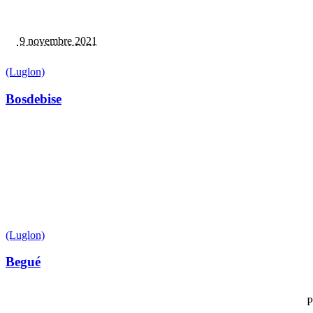
9 novembre 2021
(Luglon)
Bosdebise
(Luglon)
Begué
P