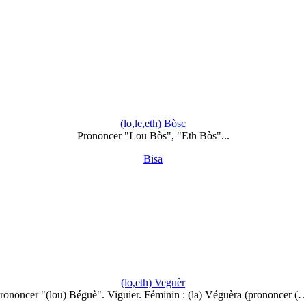
(lo,le,eth) Bòsc
Prononcer "Lou Bòs", "Eth Bòs"...
Bisa
(lo,eth) Veguèr
rononcer "(lou) Béguè". Viguier. Féminin : (la) Véguèra (prononcer (