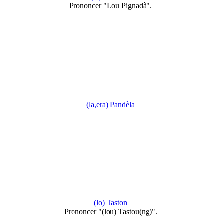
Prononcer "Lou Pignadà".
(la,era) Pandèla
(lo) Taston
Prononcer "(lou) Tastou(ng)".