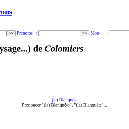
cons
Prenoms :
Mots :
ysage...) de
Colomiers
(la) Blanqueta
Prononcer "(la) Blanquéto", "(la) Blanquéte"...