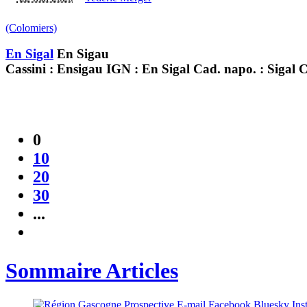
(Colomiers)
En Sigal
En Sigau
Cassini : Ensigau IGN : En Sigal Cad. napo. : Sigal Cas
0
10
20
30
...
Sommaire Articles