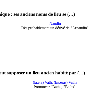
que : ses anciens noms de lieu se (…)
Naudin
Très probablement un dérivé de "Arnaudin".
ut supposer un lieu ancien habité par (…)
(la,era) Vath, (las,eras) Vaths
Prononcer "Bath", "Baths".