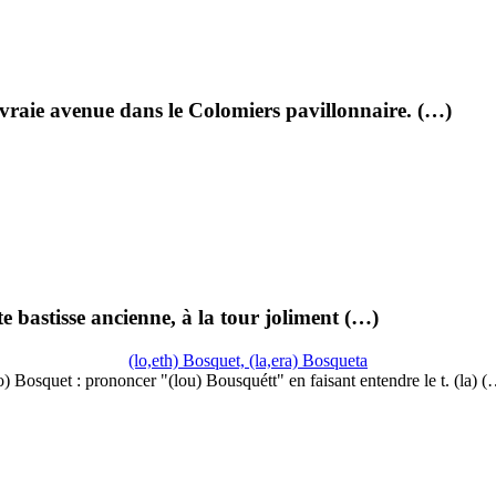
vraie avenue dans le Colomiers pavillonnaire. (…)
e bastisse ancienne, à la tour joliment (…)
(lo,eth) Bosquet, (la,era) Bosqueta
o) Bosquet : prononcer "(lou) Bousquétt" en faisant entendre le t. (la) 