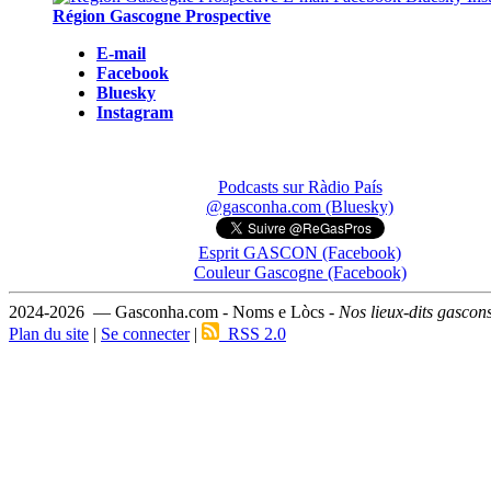
Région Gascogne Prospective
E-mail
Facebook
Bluesky
Instagram
Podcasts sur Ràdio País
@gasconha.com (Bluesky)
Esprit GASCON (Facebook)
Couleur Gascogne (Facebook)
2024-2026 — Gasconha.com - Noms e Lòcs -
Nos lieux-dits gascon
Plan du site
|
Se connecter
|
RSS 2.0