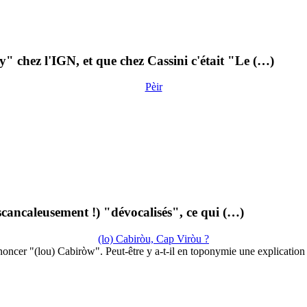
 chez l'IGN, et que chez Cassini c'était "Le (…)
Pèir
scancaleusement !) "dévocalisés", ce qui (…)
(lo) Cabiròu, Cap Viròu ?
oncer "(lou) Cabiròw". Peut-être y a-t-il en toponymie une explicatio