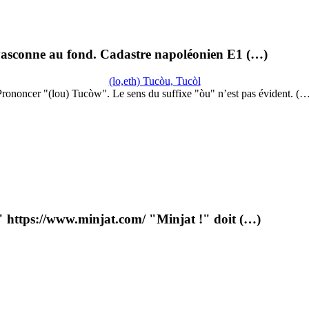
-vasconne au fond. Cadastre napoléonien E1 (…)
(lo,eth) Tucòu, Tucòl
rononcer "(lou) Tucòw". Le sens du suffixe "òu" n’est pas évident. (
t" https://www.minjat.com/ "Minjat !" doit (…)