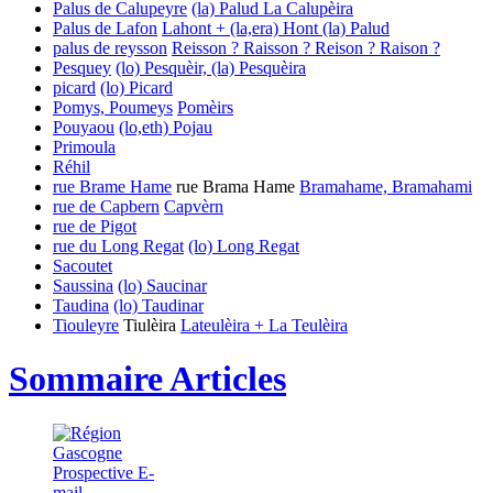
Palus de Calupeyre
(la) Palud
La Calupèira
Palus de Lafon
Lahont + (la,era) Hont
(la) Palud
palus de reysson
Reisson ? Raisson ? Reison ? Raison ?
Pesquey
(lo) Pesquèir, (la) Pesquèira
picard
(lo) Picard
Pomys, Poumeys
Pomèirs
Pouyaou
(lo,eth) Pojau
Primoula
Réhil
rue Brame Hame
rue Brama Hame
Bramahame, Bramahami
rue de Capbern
Capvèrn
rue de Pigot
rue du Long Regat
(lo) Long Regat
Sacoutet
Saussina
(lo) Saucinar
Taudina
(lo) Taudinar
Tiouleyre
Tiulèira
Lateulèira + La Teulèira
Sommaire Articles