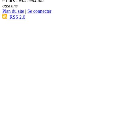
e Lòcs -
Nos lieux-dits
gascons
Plan du site
|
Se connecter
|
RSS 2.0