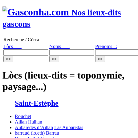
Nos lieux-dits
gascons
Recherche / Cèrca...
Lòcs :
Noms :
Prenoms :
Lòcs (lieux-dits = toponymie,
paysage...)
Saint-Estèphe
Rouchet
Aillan
Halhan
Aubarèdes d’Aillan
Las Aubaredas
barraud
(lo,eth) Barrau