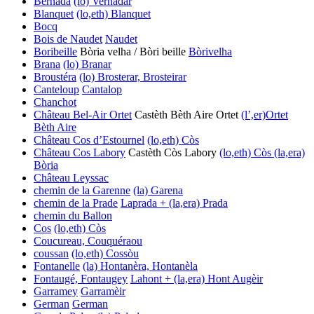
Bernada
(lo) Vernadar
Blanquet
(lo,eth) Blanquet
Bocq
Bois de Naudet
Naudet
Boribeille
Bòria velha / Bòri beille
Bòrivelha
Brana
(lo) Branar
Broustéra
(lo) Brosterar, Brosteirar
Canteloup
Cantalop
Chanchot
Château Bel-Air Ortet
Castèth Bèth Aire Ortet
(l’,er)Ortet
Bèth Aire
Château Cos d’Estournel
(lo,eth) Còs
Château Cos Labory
Castèth Còs Labory
(lo,eth) Còs
(la,era)
Bòria
Château Leyssac
chemin de la Garenne
(la) Garena
chemin de la Prade
Laprada + (la,era) Prada
chemin du Ballon
Cos
(lo,eth) Còs
Coucureau, Couquéraou
coussan
(lo,eth) Cossòu
Fontanelle
(la) Hontanèra, Hontanèla
Fontaugé, Fontaugey
Lahont + (la,era) Hont
Augèir
Garramey
Garramèir
German
German