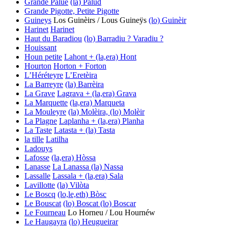
Grande Palue
(la) Palud
Grande Pigotte, Petite Pigotte
Guineys
Los Guinèirs / Lous Guineÿs
(lo) Guinèir
Harinet
Harinet
Haut du Baradiou
(lo) Barradiu ? Varadiu ?
Houissant
Houn petite
Lahont + (la,era) Hont
Hourton
Horton + Forton
L’Héréteyre
L’Eretèira
La Barreyre
(la) Barrèira
La Grave
Lagrava + (la,era) Grava
La Marquette
(la,era) Marqueta
La Mouleyre
(la) Molèira, (lo) Molèir
La Plagne
Laplanha + (la,era) Planha
La Taste
Latasta + (la) Tasta
la tille
Latilha
Ladouys
Lafosse
(la,era) Hòssa
Lanasse
La Lanassa
(la) Nassa
Lassalle
Lassala + (la,era) Sala
Lavillotte
(la) Vilòta
Le Boscq
(lo,le,eth) Bòsc
Le Bouscat
(lo) Boscat
(lo) Boscar
Le Fourneau
Lo Horneu / Lou Hournéw
Le Haugayra
(lo) Heugueirar