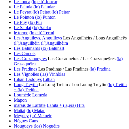
Le Jonca
(lo,eth) Joncar
Le Paluda
(lo) Paludar
Le Peyrat
(lo) Peirat
(lo) Peirar
Le Pointon
(lo) Punton
Le Puy
(lo) Pui
Le Sablat
(lo) Sablar
le terme
(lo,eth) Termi
Les Anguileys, Anguilleys
Los Anguilhèirs / Lous Anguilheÿs
(l’)Anguilhèir, (l’)Anguilhèira
Les Baluhards
(lo) Baluhart
Les Camots
Les Grazaqueyres
Las Grasaquèiras / Las Grazaqueÿres
(la)
Grasaquèira
Les Pradines
Las Pradinas / Las Pradines
(la) Pradina
Les Vignolles
(las) Vinhòlas
Lilian-Ladouys
Lilhan
Long Treytin
Lo Long Treitin / Lou Loung Treytin
(lo) Treitin
+ (la) Treitina
Loumède
Lomeda
Mapon
marais de Laffitte
Lahita + (la,era) Hita
Mattat
(lo) Matar
Meyney
(lo) Meinèir
Nègues Cans
Nougueys
(los) Noguèirs