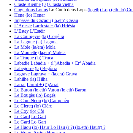
Craste Bieilhe
(la) Crasta vielha
Cugn dous Loups
Lo Cunh deus Lops
(lo,eth) Lop
(eth, lo) C
Hena
(lo) Henar
Impasse du Cazaou
(lo,eth) Casau
L’Arieste
Larriesta + (la) Hrièsta
L’Estey
L’Estèir
La Courgeyre
(la) Corjèira
La Lagune
(la) Laguna
La Mole
(la/era) Mòla
La Moulette
(la,era) Moleta
La Truque
(la) Truca
Labadie
Labadia + (l’)Abadia + Er’ Abadia
Labegorre
(la) Begòrra
Lagrave
Lagrava + (la,era) Grava
Lahilhe
(la) Hilha
Larrat
Larrat + (l’)Arrat
Le Baron
(lo,eth) Varon
(lo,eth) Baron
Le Bougès
(lo) Bogés
Le Cam Neou
(lo) Camp nèu
Le Clercq
(lo) Clèrc
Le Coy
(lo) Còi
Le Gard
Lo Gart
Le Gard
Lo Gart
Le Haou
(lo) Haur
Lo Hau (r ?)
(lo,eth) Hau(r) ?
Le Hourc Arriou
Horcarriu