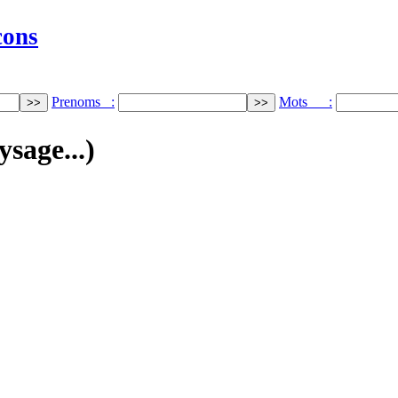
cons
Prenoms :
Mots :
ysage...)