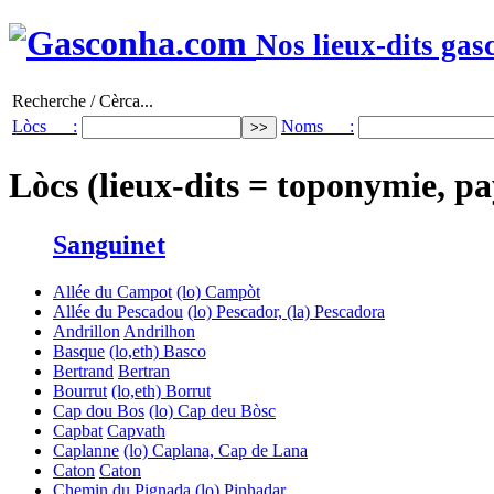
Nos lieux-dits gas
Recherche / Cèrca...
Lòcs :
Noms :
Lòcs (lieux-dits = toponymie, pa
Sanguinet
Allée du Campot
(lo) Campòt
Allée du Pescadou
(lo) Pescador, (la) Pescadora
Andrillon
Andrilhon
Basque
(lo,eth) Basco
Bertrand
Bertran
Bourrut
(lo,eth) Borrut
Cap dou Bos
(lo) Cap deu Bòsc
Capbat
Capvath
Caplanne
(lo) Caplana, Cap de Lana
Caton
Caton
Chemin du Pignada
(lo) Pinhadar