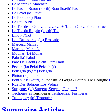
Le Marensin
Marensin
Le Pas du Braou
(lo,eth) Brau
(lo,eth) Pas
Le Peyot
(lo) Peiòt
Le Pioou
(lo) Piòu
Le Pit
Lo Pit
Le Tuc de la Gourgue
Lagorga + (la,era) Gorga
(lo,eth) Tuc
Le Tuc du Regain
(lo,eth) Tuc
Lillot
(l’)Ilòt
Lou Broustaricq
(lo) Brostaric
Marceau
Marçau
Martinot
Martinòt
Moulias
(lo) Moliàs
Palu
(la) Palud
Parc De Haout
(lo,eth) Parc
Haut
Pechot
(lo) Peiòt
Peichòt (?)
Pellegrin
(lo,eth) Pelegrin
Pinton
(lo) Pinton
Pont sur la Gourgue
Pont sus le Gorga / Poun sus le Gourgue
L
Rue Des Bidaous
Los Vidaus
Surgentes
(lo) Surgent, Sergent, Çurgen ?
Téchoueyres
Teishoèiras
Teishoèiras, Teishoèras
Trounquey
(lo) Tronquèir
Sommaire Articles