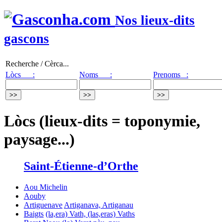
Nos lieux-dits
gascons
Recherche / Cèrca...
Lòcs :
Noms :
Prenoms :
Lòcs (lieux-dits = toponymie,
paysage...)
Saint-Étienne-d’Orthe
Aou Michelin
Aouby
Artiguenave
Artiganava, Artiganau
Baigts
(la,era) Vath, (las,eras) Vaths