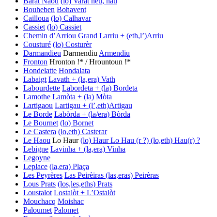
Barat Naou
(lo) Varat nèu, nau
Bouheben
Bohavent
Cailloua
(lo) Calhavar
Cassiet
(lo) Cassiet
Chemin d’Arriou Grand
Larriu + (eth,l’)Arriu
Cousturé
(lo) Costurèr
Darmandieu
Darmendiu
Armendiu
Fronton
Hronton !* / Hrountoun !*
Hondelatte
Hondalata
Labaigt
Lavath + (la,era) Vath
Labourdette
Labordeta + (la) Bordeta
Lamothe
Lamòta + (la) Mòta
Lartigaou
Lartigau + (l’,eth)Artigau
Le Borde
Labòrda + (la/era) Bòrda
Le Bournet
(lo) Bornet
Le Castera
(lo,eth) Casterar
Le Haou
Lo Haur
(lo) Haur
Lo Hau (r ?)
(lo,eth) Hau(r) ?
Lebigne
Lavinha + (la,era) Vinha
Legoyne
Leplace
(la,era) Plaça
Les Peyrères
Las Peirèiras
(las,eras) Peirèras
Lous Prats
(los,les,eths) Prats
Loustalot
Lostalòt + L’Ostalòt
Mouchacq
Moishac
Paloumet
Palomet