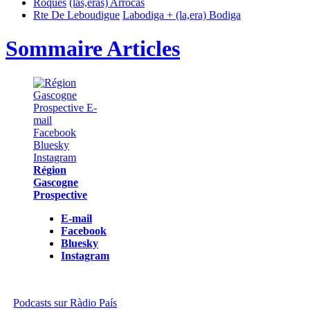
Roques
(las,eras) Arròcas
Rte De Leboudigue
Labodiga + (la,era) Bodiga
Sommaire Articles
Région
Gascogne
Prospective
E-mail
Facebook
Bluesky
Instagram
Podcasts sur Ràdio País