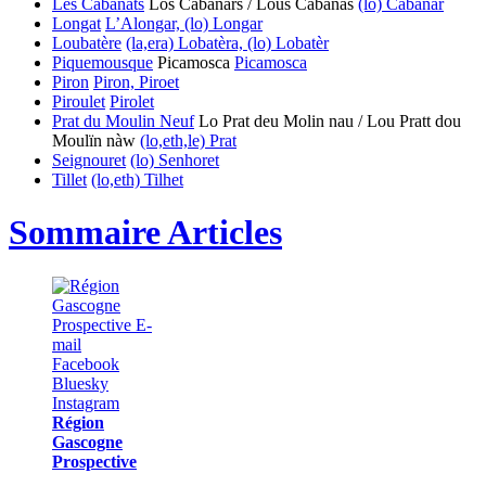
Les Cabanats
Los Cabanars / Lous Cabanàs
(lo) Cabanar
Longat
L’Alongar, (lo) Longar
Loubatère
(la,era) Lobatèra, (lo) Lobatèr
Piquemousque
Picamosca
Picamosca
Piron
Piron, Piroet
Piroulet
Pirolet
Prat du Moulin Neuf
Lo Prat deu Molin nau / Lou Pratt dou
Moulïn nàw
(lo,eth,le) Prat
Seignouret
(lo) Senhoret
Tillet
(lo,eth) Tilhet
Sommaire Articles
Région
Gascogne
Prospective