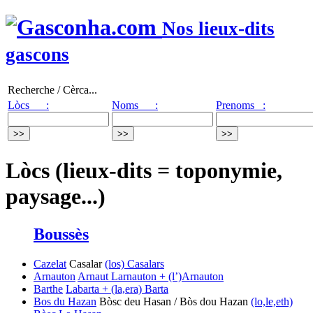
Nos lieux-dits
gascons
Recherche / Cèrca...
Lòcs :
Noms :
Prenoms :
Lòcs (lieux-dits = toponymie,
paysage...)
Boussès
Cazelat
Casalar
(los) Casalars
Arnauton
Arnaut
Larnauton + (l’)Arnauton
Barthe
Labarta + (la,era) Barta
Bos du Hazan
Bòsc deu Hasan / Bòs dou Hazan
(lo,le,eth)