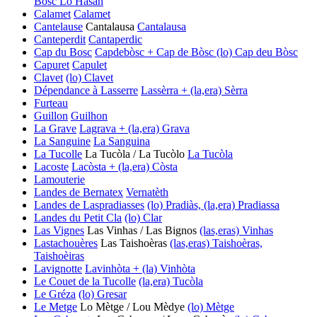
Bòsc
Lo Hasan
Calamet
Calamet
Cantelause
Cantalausa
Cantalausa
Canteperdit
Cantaperdic
Cap du Bosc
Capdebòsc + Cap de Bòsc
(lo) Cap deu Bòsc
Capuret
Capulet
Clavet
(lo) Clavet
Dépendance à Lasserre
Lassèrra + (la,era) Sèrra
Furteau
Guillon
Guilhon
La Grave
Lagrava + (la,era) Grava
La Sanguine
La Sanguina
La Tucolle
La Tucòla / La Tucòlo
La Tucòla
Lacoste
Lacòsta + (la,era) Còsta
Lamouterie
Landes de Bernatex
Vernatèth
Landes de Laspradiasses
(lo) Pradiàs, (la,era) Pradiassa
Landes du Petit Cla
(lo) Clar
Las Vignes
Las Vinhas / Las Bignos
(las,eras) Vinhas
Lastachouères
Las Taishoèras
(las,eras) Taishoèras,
Taishoèiras
Lavignotte
Lavinhòta + (la) Vinhòta
Le Couet de la Tucolle
(la,era) Tucòla
Le Gréza
(lo) Gresar
Le Metge
Lo Mètge / Lou Mèdye
(lo) Mètge