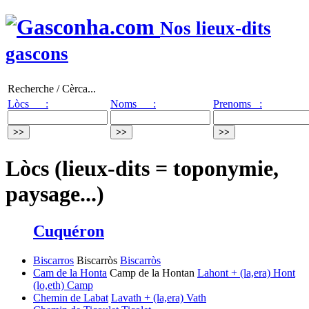
Nos lieux-dits
gascons
Recherche / Cèrca...
Lòcs :
Noms :
Prenoms :
Lòcs (lieux-dits = toponymie,
paysage...)
Cuquéron
Biscarros
Biscarròs
Biscarròs
Cam de la Honta
Camp de la Hontan
Lahont + (la,era) Hont
(lo,eth) Camp
Chemin de Labat
Lavath + (la,era) Vath