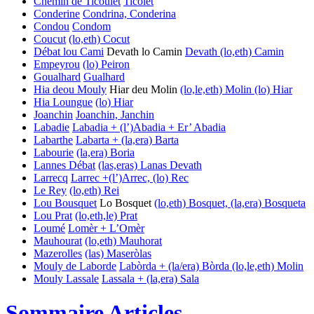
Chemin de Ticoulet
Ticolet
Conderine
Condrina, Conderina
Condou
Condom
Coucut
(lo,eth) Cocut
Débat lou Cami
Devath lo Camin
Devath
(lo,eth) Camin
Empeyrou
(lo) Peiron
Goualhard
Gualhard
Hia deou Mouly
Hiar deu Molin
(lo,le,eth) Molin
(lo) Hiar
Hia Loungue
(lo) Hiar
Joanchin
Joanchin, Janchin
Labadie
Labadia + (l’)Abadia + Er’ Abadia
Labarthe
Labarta + (la,era) Barta
Labourie
(la,era) Boria
Lannes Débat
(las,eras) Lanas
Devath
Larrecq
Larrec +(l’)Arrec, (lo) Rec
Le Rey
(lo,eth) Rei
Lou Bousquet
Lo Bosquet
(lo,eth) Bosquet, (la,era) Bosqueta
Lou Prat
(lo,eth,le) Prat
Loumé
Lomèr + L’Omèr
Mauhourat
(lo,eth) Mauhorat
Mazerolles
(las) Maseròlas
Mouly de Laborde
Labòrda + (la/era) Bòrda
(lo,le,eth) Molin
Mouly Lassale
Lassala + (la,era) Sala
Sommaire Articles