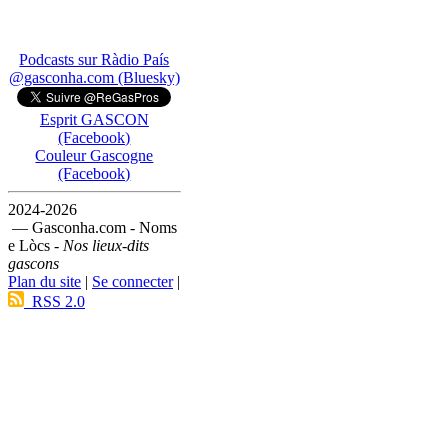
Podcasts sur Ràdio País
@gasconha.com (Bluesky)
Esprit GASCON
(Facebook)
Couleur Gascogne
(Facebook)
2024-2026
— Gasconha.com - Noms
e Lòcs -
Nos lieux-dits
gascons
Plan du site
|
Se connecter
|
RSS 2.0