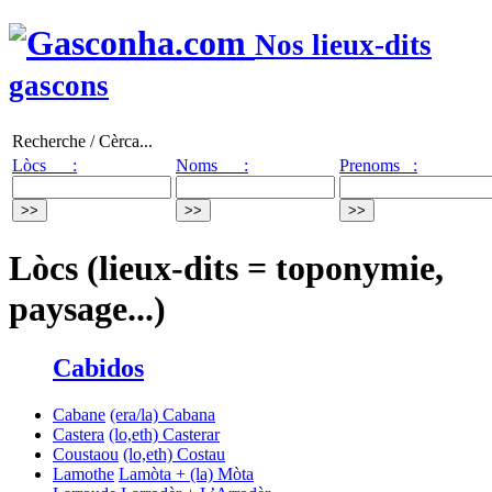
Nos lieux-dits
gascons
Recherche / Cèrca...
Lòcs :
Noms :
Prenoms :
Lòcs (lieux-dits = toponymie,
paysage...)
Cabidos
Cabane
(era/la) Cabana
Castera
(lo,eth) Casterar
Coustaou
(lo,eth) Costau
Lamothe
Lamòta + (la) Mòta