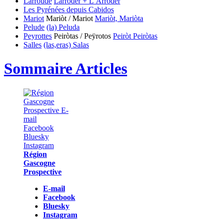
Larroude
Larrodèr + L’Arrodèr
Les Pyrénées depuis Cabidos
Mariot
Mariòt / Mariot
Mariòt, Mariòta
Pelude
(la) Peluda
Peyrottes
Peiròtas / Peÿrotos
Peiròt
Peiròtas
Salles
(las,eras) Salas
Sommaire Articles
Région
Gascogne
Prospective
E-mail
Facebook
Bluesky
Instagram