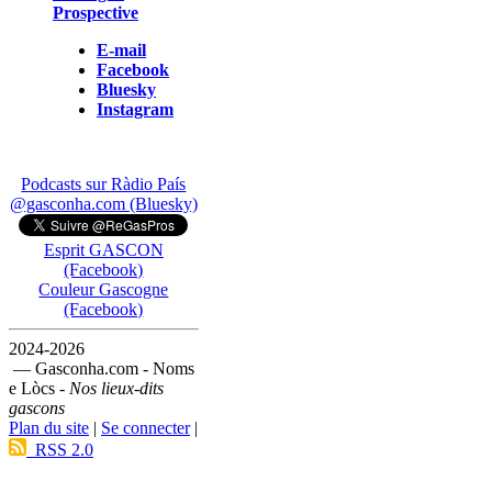
Prospective
E-mail
Facebook
Bluesky
Instagram
Podcasts sur Ràdio País
@gasconha.com (Bluesky)
Esprit GASCON
(Facebook)
Couleur Gascogne
(Facebook)
2024-2026
— Gasconha.com - Noms
e Lòcs -
Nos lieux-dits
gascons
Plan du site
|
Se connecter
|
RSS 2.0