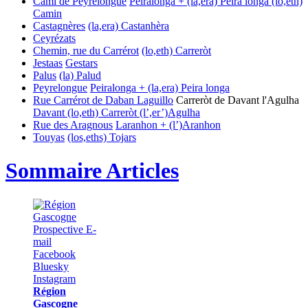
Cami de Peyrelongue
Peiralonga + (la,era) Peira longa
(lo,eth)
Camin
Castagnères
(la,era) Castanhèra
Ceyrézats
Chemin, rue du Carrérot
(lo,eth) Carreròt
Jestaas
Gestars
Palus
(la) Palud
Peyrelongue
Peiralonga + (la,era) Peira longa
Rue Carrérot de Daban Laguillo
Carreròt de Davant l'Agulha
Davant
(lo,eth) Carreròt
(l’,er’)Agulha
Rue des Aragnous
Laranhon + (l’)Aranhon
Touyas
(los,eths) Tojars
Sommaire Articles
Région
Gascogne