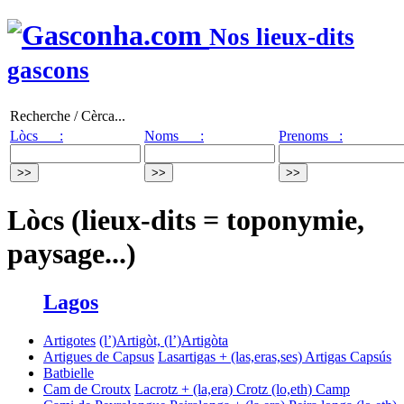
Nos lieux-dits
gascons
Recherche / Cèrca...
Lòcs :
Noms :
Prenoms :
Lòcs (lieux-dits = toponymie,
paysage...)
Lagos
Artigotes
(l’)Artigòt, (l’)Artigòta
Artigues de Capsus
Lasartigas + (las,eras,ses) Artigas
Capsús
Batbielle
Cam de Croutx
Lacrotz + (la,era) Crotz
(lo,eth) Camp