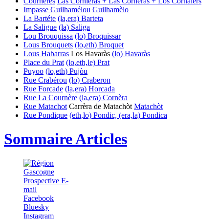
Cournères
Las Cornièras + Las Cornèras + Los Cornalèrs
Impasse Guilhamélou
Guilhamèlo
La Bartéte
(la,era) Barteta
La Saligue
(la) Saliga
Lou Brouquissa
(lo) Broquissar
Lous Brouquets
(lo,eth) Broquet
Lous Habarras
Los Havaràs
(lo) Havaràs
Place du Prat
(lo,eth,le) Prat
Puyoo
(lo,eth) Pujòu
Rue Crabérou
(lo) Craberon
Rue Forcade
(la,era) Horcada
Rue La Cournère
(la,era) Cornèra
Rue Matachot
Carrèra de Matachòt
Matachòt
Rue Pondique
(eth,lo) Pondic, (era,la) Pondica
Sommaire Articles