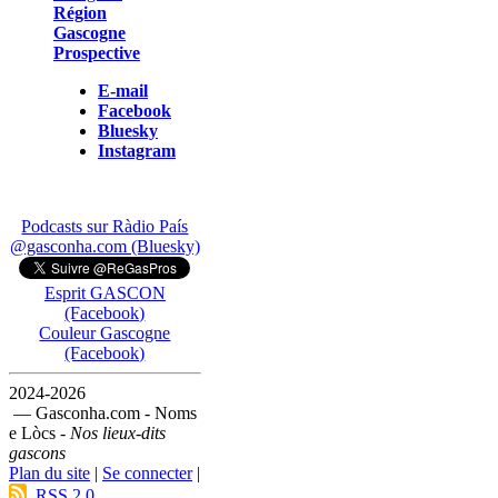
Région
Gascogne
Prospective
E-mail
Facebook
Bluesky
Instagram
Podcasts sur Ràdio País
@gasconha.com (Bluesky)
Esprit GASCON
(Facebook)
Couleur Gascogne
(Facebook)
2024-2026
— Gasconha.com - Noms
e Lòcs -
Nos lieux-dits
gascons
Plan du site
|
Se connecter
|
RSS 2.0