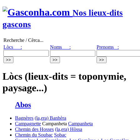
Nos lieux-dits
gascons
Recherche / Cèrca...
Lòcs :
Noms :
Prenoms :
Lòcs (lieux-dits = toponymie,
paysage...)
Abos
Bagnères
(la,era) Banhèra
Campagnette
Campanheta
Campanheta
Chemin des Hosses
(la,era) Hòssa
Chemin du Soubac
Sobac