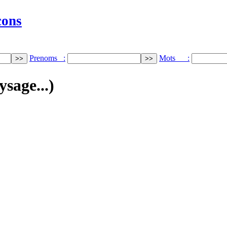
cons
Prenoms :
Mots :
ysage...)