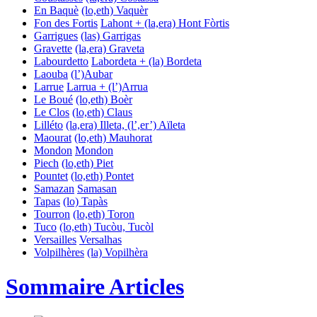
En Baquè
(lo,eth) Vaquèr
Fon des Fortis
Lahont + (la,era) Hont
Fòrtis
Garrigues
(las) Garrigas
Gravette
(la,era) Graveta
Labourdetto
Labordeta + (la) Bordeta
Laouba
(l’)Aubar
Larrue
Larrua + (l’)Arrua
Le Boué
(lo,eth) Boèr
Le Clos
(lo,eth) Claus
Lilléto
(la,era) Illeta, (l’,er’) Aïleta
Maourat
(lo,eth) Mauhorat
Mondon
Mondon
Piech
(lo,eth) Piet
Pountet
(lo,eth) Pontet
Samazan
Samasan
Tapas
(lo) Tapàs
Tourron
(lo,eth) Toron
Tuco
(lo,eth) Tucòu, Tucòl
Versailles
Versalhas
Volpilhères
(la) Vopilhèra
Sommaire Articles