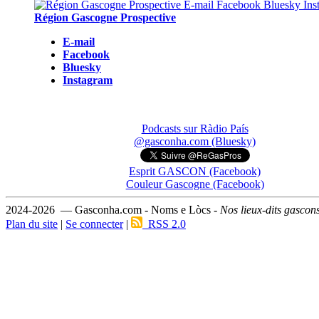
Région Gascogne Prospective
E-mail
Facebook
Bluesky
Instagram
Podcasts sur Ràdio País
@gasconha.com (Bluesky)
Esprit GASCON (Facebook)
Couleur Gascogne (Facebook)
2024-2026 — Gasconha.com - Noms e Lòcs -
Nos lieux-dits gascon
Plan du site
|
Se connecter
|
RSS 2.0