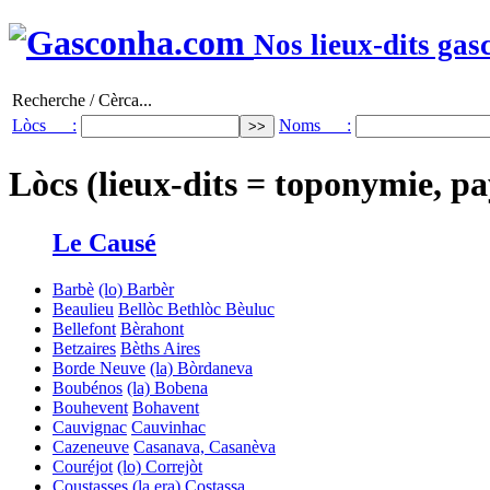
Nos lieux-dits gas
Recherche / Cèrca...
Lòcs :
Noms :
Lòcs (lieux-dits = toponymie, pa
Le Causé
Barbè
(lo) Barbèr
Beaulieu
Bellòc
Bethlòc
Bèuluc
Bellefont
Bèrahont
Betzaires
Bèths Aires
Borde Neuve
(la) Bòrdaneva
Boubénos
(la) Bobena
Bouhevent
Bohavent
Cauvignac
Cauvinhac
Cazeneuve
Casanava, Casanèva
Couréjot
(lo) Correjòt
Coustasses
(la,era) Costassa