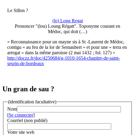
Le Sillon ?
(lo) Long Regat
Prononcer "(lou) Loung Régatt". Toponyme courant en
Médoc, qui doit (…)
« Reconnaissance pour un mayne sis à St -Laurent de Médoc,
contigu « au feu de la lor de Semaubert » et pour une « terra en
arregat » dans la même paroisse (2 mai 1432 ; fol. 127) »
http://doczz.fr/doc/4250684/g-1010-1654-chapitre-de-saint-
seurin-de-bordeaux
Un gran de sau ?
(identification facultative)
Nom
[
Se connecter
]
Courriel (non publié)
Votre site web