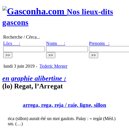
Nos lieux-dits
gascons
Recherche / Cèrca...
Lòcs :
Noms :
Prenoms :
lundi 3 juin 2019
-
Tederic Merger
en graphie alibertine :
(lo) Regat, l’Arregat
arrega, rega, reja
/ raie, ligne, sillon
rica (sillon) aurait été un mot gaulois. Palay : « regàt (Méd.)
sm. (…)