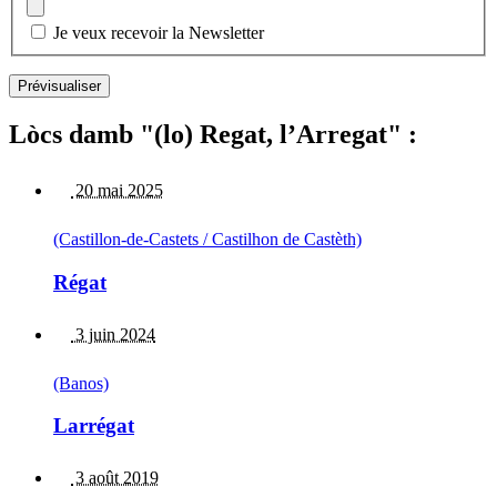
Je veux recevoir la Newsletter
Lòcs damb "(lo) Regat, l’Arregat" :
20 mai 2025
(Castillon-de-Castets / Castilhon de Castèth)
Régat
3 juin 2024
(Banos)
Larrégat
3 août 2019